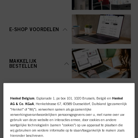
E-SHOP VOORDELEN
MAKKELIJK
BESTELLEN
Henkel Belgium
, Esplanade 1, po box 101, 1020 Brussels, België en
Henkel
AG & Co. KGaA
, Henkelstrasse 67, 40589 Duesseldorf, Duitsland (gezamenlijk
"Henkel" of "Wij"), verwerken samen als gezamenlijke
TOP CATEGORY
verwerkingsverantwoordelijken persoonsgegevens over u, met name over uw
gebruik van deze website en interacties ermee, door cookies en andere
OVERZICHT
soortgelijke technologieën (samen "cookies") op uw apparaat te plaatsen die
wij gebruiken om verdere informatie op te slaan/toegankelijk te maken zoals
hieronder beschreven.