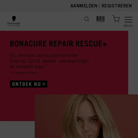
text.skipToContent
text.skipToNavigation
AANMELDEN
|
REGISTREREN
MENU