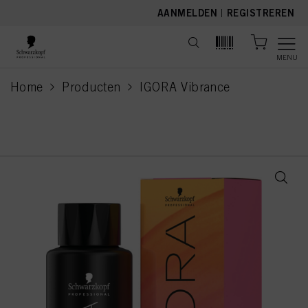
text.skipToContent
text.skipToNavigation
AANMELDEN
|
REGISTREREN
MENU
Home
Producten
IGORA Vibrance
current page