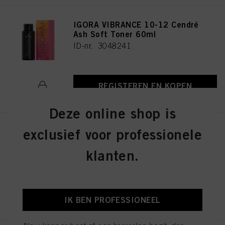
IGORA VIBRANCE 10-12 Cendré
Ash Soft Toner 60ml
ID-nr. 3048241
REGISTEREN EN KOPEN
Deze online shop is
exclusief voor professionele
IGORA VIBRANCE 4-13 Medium
Brown Cendré Matte 60ml
klanten.
ID-nr. 3048290
REGISTEREN EN KOPEN
IK BEN PROFESSIONEEL