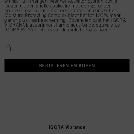
wit haar kan mengen. Met het Activator System kun je
kiezen uit een snelle applicatie met een gel of een
preciezere applicatie met een crème, en dankzij het
Moisture Protecting Complex biedt het tot 100% meer
glans* plus haarbescherming. Bovendien past het IGORA
VIBRANCE assortiment harmonieus bij de equivalente
IGORA ROYAL tinten voor dubbele toepassingen.
REGISTEREN EN KOPEN
IGORA Vibrance