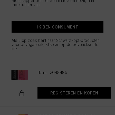
Als u kapper bent of een haarsalon bezit, dan
moet u hier zijn.
IGORA VIBRANCE 5-16 Light
Brown Cendré Chocolate 60ml
ID-nr. 3048477
IK BEN CONSUMENT
REGISTEREN EN KOPEN
Als u op zoek bent naar Schwarzkopf-producten
voor privégebruik, klik dan op de bovenstaande
link.
IGORA VIBRANCE 6-16 Dark
Blonde Cendré Chocolate 60ml
ID-nr. 3048486
REGISTEREN EN KOPEN