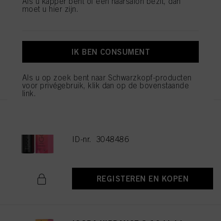
Als u kapper bent of een haarsalon bezit, dan
moet u hier zijn.
IGORA VIBRANCE 5-16 Light
Brown Cendré Chocolate 60ml
ID-nr. 3048477
IK BEN CONSUMENT
REGISTEREN EN KOPEN
Als u op zoek bent naar Schwarzkopf-producten
voor privégebruik, klik dan op de bovenstaande
link.
IGORA VIBRANCE 6-16 Dark
Blonde Cendré Chocolate 60ml
ID-nr. 3048486
REGISTEREN EN KOPEN