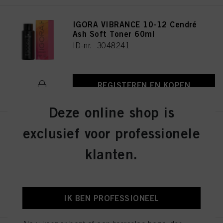
IGORA VIBRANCE 10-12 Cendré
Ash Soft Toner 60ml
ID-nr. 3048241
REGISTEREN EN KOPEN
Deze online shop is
exclusief voor professionele
IGORA VIBRANCE 4-13 Medium
Brown Cendré Matte 60ml
klanten.
ID-nr. 3048290
REGISTEREN EN KOPEN
IK BEN PROFESSIONEEL