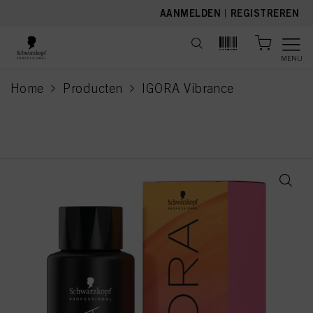
text.skipToContent
text.skipToNavigation
AANMELDEN
|
REGISTREREN
MENU
Home
Producten
IGORA Vibrance
current page