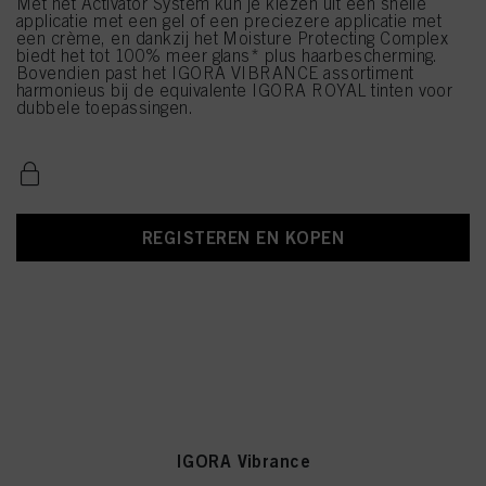
Met het Activator System kun je kiezen uit een snelle
applicatie met een gel of een preciezere applicatie met
een crème, en dankzij het Moisture Protecting Complex
biedt het tot 100% meer glans* plus haarbescherming.
Bovendien past het IGORA VIBRANCE assortiment
harmonieus bij de equivalente IGORA ROYAL tinten voor
dubbele toepassingen.
REGISTEREN EN KOPEN
IGORA Vibrance