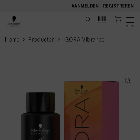
text.skipToContent
text.skipToNavigation
AANMELDEN
|
REGISTREREN
MENU
Home
Producten
IGORA Vibrance
current page