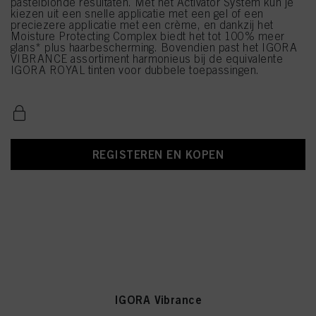
pastelblonde resultaten. Met het Activator System kun je
kiezen uit een snelle applicatie met een gel of een
preciezere applicatie met een crème, en dankzij het
Moisture Protecting Complex biedt het tot 100% meer
glans* plus haarbescherming. Bovendien past het IGORA
VIBRANCE assortiment harmonieus bij de equivalente
IGORA ROYAL tinten voor dubbele toepassingen.
REGISTEREN EN KOPEN
IGORA Vibrance