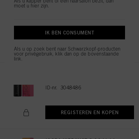
Als u kapper bent of een haarsalon bezit, dan
moet u hier zijn.
IGORA VIBRANCE 5-16 Light
Brown Cendré Chocolate 60ml
ID-nr. 3048477
IK BEN CONSUMENT
REGISTEREN EN KOPEN
Als u op zoek bent naar Schwarzkopf-producten
voor privégebruik, klik dan op de bovenstaande
link.
IGORA VIBRANCE 6-16 Dark
Blonde Cendré Chocolate 60ml
ID-nr. 3048486
REGISTEREN EN KOPEN