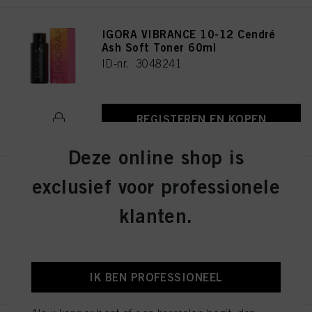
IGORA VIBRANCE 10-12 Cendré
Ash Soft Toner 60ml
ID-nr. 3048241
REGISTEREN EN KOPEN
Deze online shop is
exclusief voor professionele
IGORA VIBRANCE 4-13 Medium
Brown Cendré Matte 60ml
klanten.
ID-nr. 3048290
REGISTEREN EN KOPEN
IK BEN PROFESSIONEEL