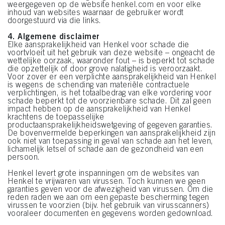
weergegeven op de website henkel.com en voor elke
inhoud van websites waarnaar de gebruiker wordt
doorgestuurd via die links.
4. Algemene disclaimer
Elke aansprakelijkheid van Henkel voor schade die
voortvloeit uit het gebruik van deze website – ongeacht de
wettelijke oorzaak, waaronder fout – is beperkt tot schade
die opzettelijk of door grove nalatigheid is veroorzaakt.
Voor zover er een verplichte aansprakelijkheid van Henkel
is wegens de schending van materiële contractuele
verplichtingen, is het totaalbedrag van elke vordering voor
schade beperkt tot de voorzienbare schade. Dit zal geen
impact hebben op de aansprakelijkheid van Henkel
krachtens de toepasselijke
productaansprakelijkheidswetgeving of gegeven garanties.
De bovenvermelde beperkingen van aansprakelijkheid zijn
ook niet van toepassing in geval van schade aan het leven,
lichamelijk letsel of schade aan de gezondheid van een
persoon.
Henkel levert grote inspanningen om de websites van
Henkel te vrijwaren van virussen. Toch kunnen we geen
garanties geven voor de afwezigheid van virussen. Om die
reden raden we aan om een gepaste bescherming tegen
virussen te voorzien (bijv. het gebruik van virusscanners)
vooraleer documenten en gegevens worden gedownload.