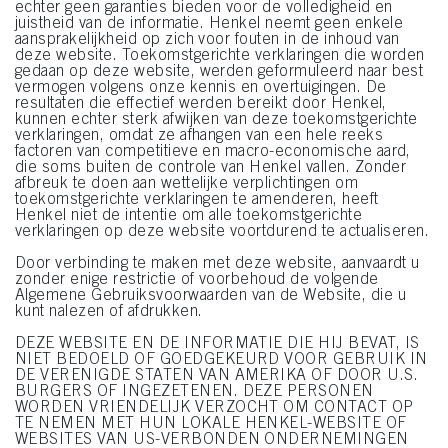
echter geen garanties bieden voor de volledigheid en
juistheid van de informatie. Henkel neemt geen enkele
aansprakelijkheid op zich voor fouten in de inhoud van
deze website. Toekomstgerichte verklaringen die worden
gedaan op deze website, werden geformuleerd naar best
vermogen volgens onze kennis en overtuigingen. De
resultaten die effectief werden bereikt door Henkel,
kunnen echter sterk afwijken van deze toekomstgerichte
verklaringen, omdat ze afhangen van een hele reeks
factoren van competitieve en macro-economische aard,
die soms buiten de controle van Henkel vallen. Zonder
afbreuk te doen aan wettelijke verplichtingen om
toekomstgerichte verklaringen te amenderen, heeft
Henkel niet de intentie om alle toekomstgerichte
verklaringen op deze website voortdurend te actualiseren.
Door verbinding te maken met deze website, aanvaardt u
zonder enige restrictie of voorbehoud de volgende
Algemene Gebruiksvoorwaarden van de Website, die u
kunt nalezen of afdrukken.
DEZE WEBSITE EN DE INFORMATIE DIE HIJ BEVAT, IS
NIET BEDOELD OF GOEDGEKEURD VOOR GEBRUIK IN
DE VERENIGDE STATEN VAN AMERIKA OF DOOR U.S.
BURGERS OF INGEZETENEN. DEZE PERSONEN
WORDEN VRIENDELIJK VERZOCHT OM CONTACT OP
TE NEMEN MET HUN LOKALE HENKEL-WEBSITE OF
WEBSITES VAN US-VERBONDEN ONDERNEMINGEN