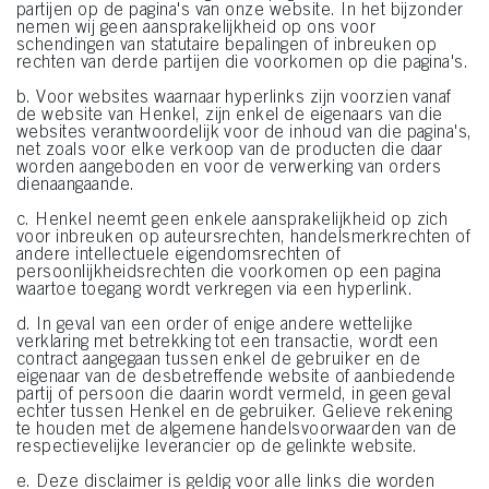
interessant voor u kunnen zijn (bijvoorbeeld op basis van uw geïdentificeerde
partijen op de pagina's van onze website. In het bijzonder
interesses) op deze website en andere (externe) media via de apparaten die
nemen wij geen aansprakelijkheid op ons voor
aan u of uw huishouden zijn toegewezen, en om het succes van
schendingen van statutaire bepalingen of inbreuken op
reclamecampagnes te meten en te optimaliseren.
rechten van derde partijen die voorkomen op die pagina's.
b. Voor websites waarnaar hyperlinks zijn voorzien vanaf
U vindt meer informatie over de verwerking van uw gegevens in onze
de website van Henkel, zijn enkel de eigenaars van die
Verklaring Gegevensbescherming waarnaar u een link vindt in de voettekst
websites verantwoordelijk voor de inhoud van die pagina's,
(sectie "Cookies, Pixel, Vingerafdrukken en vergelijkbare technologieën"). U
net zoals voor elke verkoop van de producten die daar
kunt uw toestemming te allen tijde met werking voor de toekomst intrekken
worden aangeboden en voor de verwerking van orders
door cookies op onze website uit te schakelen onder "Cookie-instellingen" (link
dienaangaande.
in voettekst). Voor meer informatie over de cookies die op deze website worden
gebruikt, met name over hun bewaarperiode, kunt u de gedetailleerde
c. Henkel neemt geen enkele aansprakelijkheid op zich
informatie over elke cookie raadplegen door hieronder op "aanpassen" te
voor inbreuken op auteursrechten, handelsmerkrechten of
klikken.
andere intellectuele eigendomsrechten of
persoonlijkheidsrechten die voorkomen op een pagina
Als u op "Cookie-instellingen" klikt, kunt u meer informatie vinden over de
waartoe toegang wordt verkregen via een hyperlink.
verwerking van uw gegevens / het gebruik van cookies en deze toestaan voor
een of meer van de hierboven genoemde doeleinden. Door op "Alles
d. In geval van een order of enige andere wettelijke
aanvaarden" te klikken, gaat u akkoord met het gebruik van cookies en met
verklaring met betrekking tot een transactie, wordt een
de verwerking van uw persoonsgegevens voor alle hierboven vermelde
contract aangegaan tussen enkel de gebruiker en de
eigenaar van de desbetreffende website of aanbiedende
doeleinden. Als u op "Afwijzen" klikt, worden alleen cookies gebruikt die
partij of persoon die daarin wordt vermeld, in geen geval
technisch noodzakelijk zijn om u deze website aan te kunnen bieden..
echter tussen Henkel en de gebruiker. Gelieve rekening
te houden met de algemene handelsvoorwaarden van de
respectievelijke leverancier op de gelinkte website.
e. Deze disclaimer is geldig voor alle links die worden