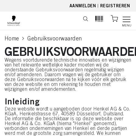
text.skipToContent
text.skipToNavigation
AANMELDEN
|
REGISTREREN
MENU
Home
Gebruiksvoorwaarden
current page
GEBRUIKSVOORWAARDE
Wegens voortdurende technische innovaties en wijzigingen
van het relevante wettelijke kader moeten wij de
onderstaande Gebruiksvoorwaarden regelmatig wijzigen
en/of amenderen. Daarom vragen wij de gebruiker om
deze Gebruiksvoorwaarden na te kijken vóór elk gebruik
van deze website en om rekening te houden met
wijzigingen en/of amendementen.
Inleiding
Deze website wordt u aangeboden door Henkel AG & Co.
KGaA, Henkelstrasse 67, 40589 Düsseldorf, Duitsland.
De informatie die beschikbaar is op deze website over
Henkel AG & Co. KGaA (hierna "Henkel” genoemd),
verbonden ondernemingen van Henkel en derde partijen
werd met de grootste zorg samengesteld. We kunnen