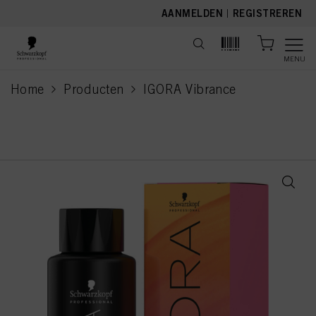
text.skipToContent
text.skipToNavigation
AANMELDEN
|
REGISTREREN
MENU
Home
Producten
IGORA Vibrance
current page