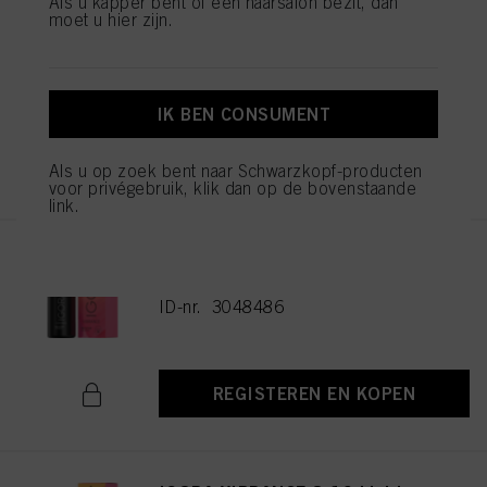
Als u kapper bent of een haarsalon bezit, dan
moet u hier zijn.
IGORA VIBRANCE 5-16 Light
Brown Cendré Chocolate 60ml
ID-nr. 3048477
IK BEN CONSUMENT
REGISTEREN EN KOPEN
Als u op zoek bent naar Schwarzkopf-producten
voor privégebruik, klik dan op de bovenstaande
link.
IGORA VIBRANCE 6-16 Dark
Blonde Cendré Chocolate 60ml
ID-nr. 3048486
REGISTEREN EN KOPEN