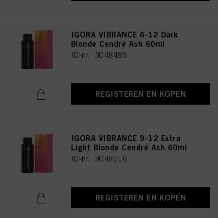
Als u op "Cookie-instellingen" klikt, kunt u meer informatie vinden over de
verwerking van uw gegevens / het gebruik van cookies en deze toestaan voor
een of meer van de hierboven genoemde doeleinden. Door op "Alles
IGORA VIBRANCE 6-12 Dark
aanvaarden" te klikken, gaat u akkoord met het gebruik van cookies en met
de verwerking van uw persoonsgegevens voor alle hierboven vermelde
Blonde Cendré Ash 60ml
doeleinden. Als u op "Afwijzen" klikt, worden alleen cookies gebruikt die
ID-nr. 3048485
technisch noodzakelijk zijn om u deze website aan te kunnen bieden..
REGISTEREN EN KOPEN
IGORA VIBRANCE 9-12 Extra
Light Blonde Cendré Ash 60ml
ID-nr. 3048516
REGISTEREN EN KOPEN