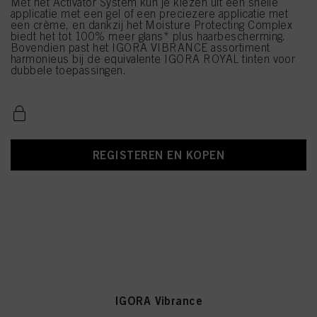
Met het Activator System kun je kiezen uit een snelle
applicatie met een gel of een preciezere applicatie met
een crème, en dankzij het Moisture Protecting Complex
biedt het tot 100% meer glans* plus haarbescherming.
Bovendien past het IGORA VIBRANCE assortiment
harmonieus bij de equivalente IGORA ROYAL tinten voor
dubbele toepassingen.
REGISTEREN EN KOPEN
IGORA Vibrance