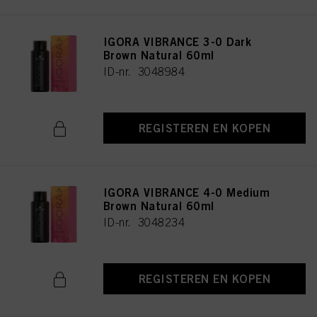
IGORA VIBRANCE 3-0 Dark
Brown Natural 60ml
ID-nr. 3048984
REGISTEREN EN KOPEN
IGORA VIBRANCE 4-0 Medium
Brown Natural 60ml
ID-nr. 3048234
REGISTEREN EN KOPEN