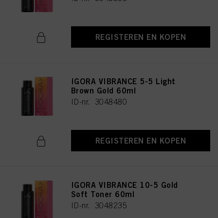
REGISTEREN EN KOPEN
IGORA VIBRANCE 5-5 Light
Brown Gold 60ml
ID-nr. 3048480
REGISTEREN EN KOPEN
IGORA VIBRANCE 10-5 Gold
Soft Toner 60ml
ID-nr. 3048235