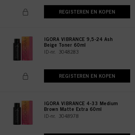
REGISTEREN EN KOPEN
IGORA VIBRANCE 9,5-24 Ash
Beige Toner 60ml
ID-nr. 3048283
REGISTEREN EN KOPEN
IGORA VIBRANCE 4-33 Medium
Brown Matte Extra 60ml
ID-nr. 3048978