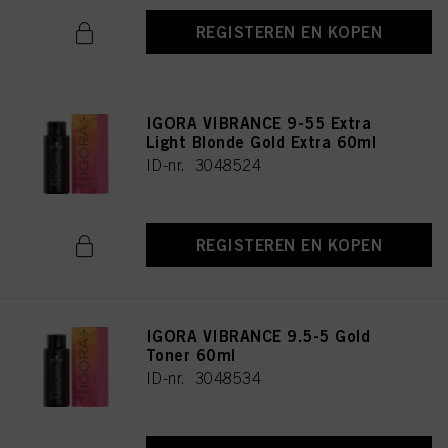
REGISTEREN EN KOPEN
IGORA VIBRANCE 9-55 Extra
Light Blonde Gold Extra 60ml
ID-nr. 3048524
REGISTEREN EN KOPEN
IGORA VIBRANCE 9.5-5 Gold
Toner 60ml
ID-nr. 3048534