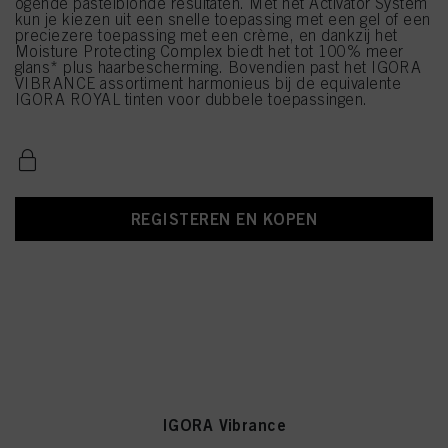
ogende pastelblonde resultaten. Met het Activator System
kun je kiezen uit een snelle toepassing met een gel of een
preciezere toepassing met een crème, en dankzij het
Moisture Protecting Complex biedt het tot 100% meer
glans* plus haarbescherming. Bovendien past het IGORA
VIBRANCE assortiment harmonieus bij de equivalente
IGORA ROYAL tinten voor dubbele toepassingen.
REGISTEREN EN KOPEN
IGORA Vibrance