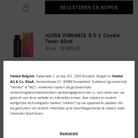
REGISTEREN EN KOPEN
IGORA VIBRANCE 9.5-1 Cendré
Toner 60ml
ID-nr. 3048530
REGISTEREN EN KOPEN
Henkel Belgium
, Esplanade 1, po box 101, 1020 Brussels, België en
Henkel
AG & Co. KGaA
, Henkelstrasse 67, 40589 Duesseldorf, Duitsland (gezamenlijk
"Henkel" of "Wij"), verwerken samen als gezamenlijke
verwerkingsverantwoordelijken persoonsgegevens over u, met name over uw
gebruik van deze website en interacties ermee, door cookies en andere
IGORA VIBRANCE 10-1 Cendré
soortgelijke technologieën (samen "cookies") op uw apparaat te plaatsen die
Soft Toner 60ml
wij gebruiken om verdere informatie op te slaan/toegankelijk te maken zoals
hieronder beschreven.
ID-nr. 3048243
Met uw toestemming zullen wij en onze partners (inclusief als afzonderlijke of
gezamenlijke verwerkingsverantwoordelijken voor de verwerking zoals
Aanpassen
aangegeven in onze Gegevensbeschermingsverklaring waarnaar een link in