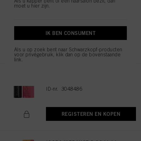
Als u kapper bent of een haarsalon bezit, dan
moet u hier zijn.
IGORA VIBRANCE 5-16 Light
Brown Cendré Chocolate 60ml
ID-nr. 3048477
IK BEN CONSUMENT
REGISTEREN EN KOPEN
Als u op zoek bent naar Schwarzkopf-producten
voor privégebruik, klik dan op de bovenstaande
link.
IGORA VIBRANCE 6-16 Dark
Blonde Cendré Chocolate 60ml
ID-nr. 3048486
REGISTEREN EN KOPEN