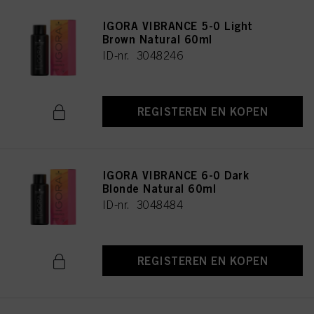
IGORA VIBRANCE 5-0 Light
Brown Natural 60ml
ID-nr. 3048246
REGISTEREN EN KOPEN
IGORA VIBRANCE 6-0 Dark
Blonde Natural 60ml
ID-nr. 3048484
REGISTEREN EN KOPEN