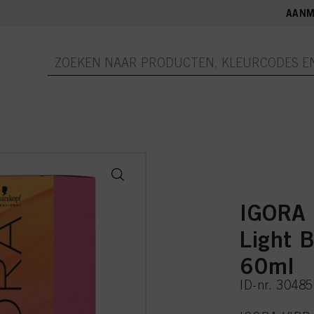
AANM
IGORA
Light 
60ml
ID-nr. 3048