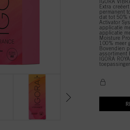
IGORA VIBRA
Extra creëert
permanent to
dat tot 50% 
Activator Sys
applicatie m
applicatie m
Moisture Pro
100% meer g
Bovendien p
assortiment 
IGORA ROYAL
toepassinge
R