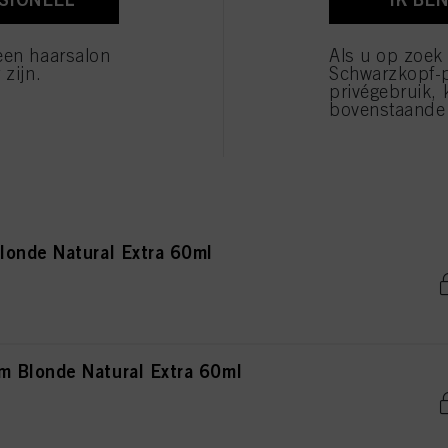
 Brown Natural Extra 60ml
verwerking van uw persoonsgegevens voor alle hierboven vermelde doeleinden. Als u op "Afw
 die technisch noodzakelijk zijn om u deze website aan te kunnen bieden..
een haarsalon
Als u op zoek
 zijn.
Schwarzkopf-
privégebruik, 
bovenstaande 
rown Natural Extra 60ml
onde Natural Extra 60ml
 Blonde Natural Extra 60ml