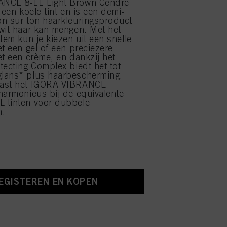
NCE 8-11 Light Brown Cendré
 een koele tint en is een demi-
n sur ton haarkleuringsproduct
wit haar kan mengen. Met het
tem kun je kiezen uit een snelle
et een gel of een preciezere
et een crème, en dankzij het
tecting Complex biedt het tot
lans* plus haarbescherming.
ast het IGORA VIBRANCE
harmonieus bij de equivalente
 tinten voor dubbele
n.
EGISTEREN EN KOPEN