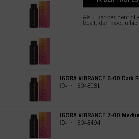
IGORA VIBRANCE 4-00 Medium
van cookies en met de 
alleen cookies gebruikt
ID-nr. 3048289
Als u kapper bent of 
bezit, dan moet u hier
IGORA VIBRANCE 5-00 Light B
ID-nr. 3048475
IGORA VIBRANCE 6-00 Dark Bl
ID-nr. 3048981
IGORA VIBRANCE 7-00 Medium
ID-nr. 3048494