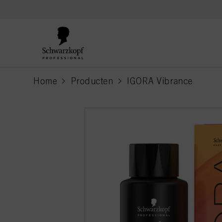
text.skipToContent
text.skipToNavigation
Home
Producten
IGORA Vibrance
current page