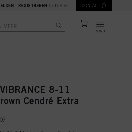
text.language
|
ELDEN
REGISTREREN
DUTCH
CONTACT
MENU
 VIBRANCE 8-11
Brown Cendré Extra
507