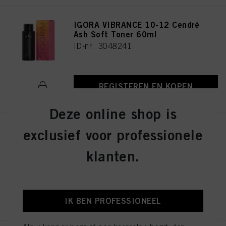
IGORA VIBRANCE 10-12 Cendré
Ash Soft Toner 60ml
ID-nr. 3048241
REGISTEREN EN KOPEN
Deze online shop is
exclusief voor professionele
IGORA VIBRANCE 4-13 Medium
Brown Cendré Matte 60ml
klanten.
ID-nr. 3048290
REGISTEREN EN KOPEN
IK BEN PROFESSIONEEL