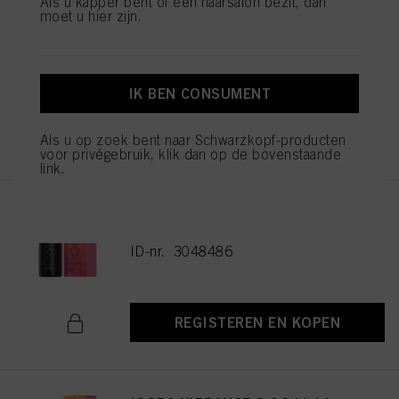
Als u kapper bent of een haarsalon bezit, dan
moet u hier zijn.
IGORA VIBRANCE 5-16 Light
Brown Cendré Chocolate 60ml
ID-nr. 3048477
IK BEN CONSUMENT
REGISTEREN EN KOPEN
Als u op zoek bent naar Schwarzkopf-producten
voor privégebruik, klik dan op de bovenstaande
link.
IGORA VIBRANCE 6-16 Dark
Blonde Cendré Chocolate 60ml
ID-nr. 3048486
REGISTEREN EN KOPEN