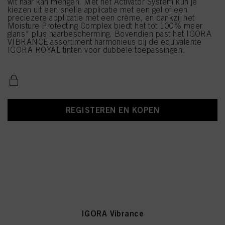
wit haar kan mengen. Met het Activator System kun je
kiezen uit een snelle applicatie met een gel of een
preciezere applicatie met een crème, en dankzij het
Moisture Protecting Complex biedt het tot 100% meer
glans* plus haarbescherming. Bovendien past het IGORA
VIBRANCE assortiment harmonieus bij de equivalente
IGORA ROYAL tinten voor dubbele toepassingen.
REGISTEREN EN KOPEN
IGORA Vibrance