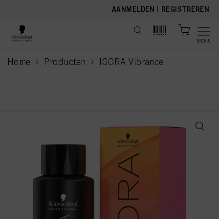
text.skipToContent
text.skipToNavigation
AANMELDEN
|
REGISTREREN
MENU
Home
Producten
IGORA Vibrance
current page