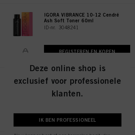
IGORA VIBRANCE 10-12 Cendré
Ash Soft Toner 60ml
ID-nr. 3048241
REGISTEREN EN KOPEN
Deze online shop is
exclusief voor professionele
IGORA VIBRANCE 4-13 Medium
Brown Cendré Matte 60ml
klanten.
ID-nr. 3048290
REGISTEREN EN KOPEN
IK BEN PROFESSIONEEL