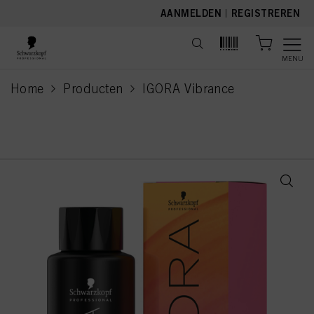
text.skipToContent
text.skipToNavigation
AANMELDEN
|
REGISTREREN
MENU
Home
Producten
IGORA Vibrance
current page