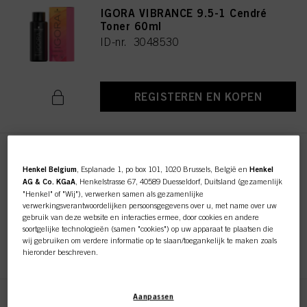
IGORA VIBRANCE 9.5-1 Cendré
Toner 60ml
ID-nr. 3048530
REGISTEREN EN KOPEN
IGORA VIBRANCE 10-1 Cendré
Henkel Belgium
, Esplanade 1, po box 101, 1020 Brussels, België en
Henkel
Soft Toner 60ml
AG & Co. KGaA
, Henkelstrasse 67, 40589 Duesseldorf, Duitsland (gezamenlijk
ID-nr. 3048243
"Henkel" of "Wij"), verwerken samen als gezamenlijke
verwerkingsverantwoordelijken persoonsgegevens over u, met name over uw
gebruik van deze website en interacties ermee, door cookies en andere
soortgelijke technologieën (samen "cookies") op uw apparaat te plaatsen die
wij gebruiken om verdere informatie op te slaan/toegankelijk te maken zoals
REGISTEREN EN KOPEN
hieronder beschreven.
Met uw toestemming zullen wij en onze partners (inclusief als afzonderlijke of
gezamenlijke verwerkingsverantwoordelijken voor de verwerking zoals
Aanpassen
aangegeven in onze Gegevensbeschermingsverklaring waarnaar een link in
IGORA VIBRANCE 8-11 Light