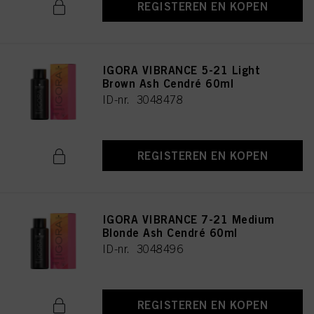
REGISTEREN EN KOPEN
IGORA VIBRANCE 5-21 Light
Brown Ash Cendré 60ml
ID-nr. 3048478
REGISTEREN EN KOPEN
IGORA VIBRANCE 7-21 Medium
Blonde Ash Cendré 60ml
ID-nr. 3048496
REGISTEREN EN KOPEN