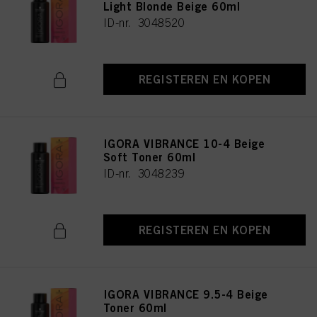
Light Blonde Beige 60ml
ID-nr. 3048520
REGISTEREN EN KOPEN
IGORA VIBRANCE 10-4 Beige
Soft Toner 60ml
ID-nr. 3048239
REGISTEREN EN KOPEN
IGORA VIBRANCE 9.5-4 Beige
Toner 60ml