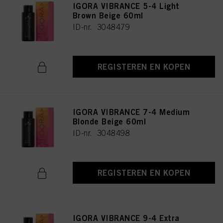
IGORA VIBRANCE 5-4 Light
Brown Beige 60ml
ID-nr. 3048479
REGISTEREN EN KOPEN
IGORA VIBRANCE 7-4 Medium
Blonde Beige 60ml
ID-nr. 3048498
REGISTEREN EN KOPEN
IGORA VIBRANCE 9-4 Extra