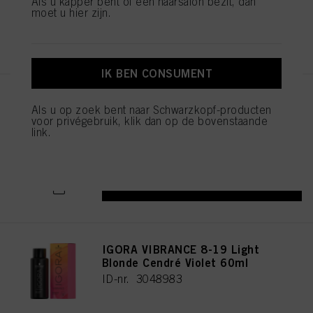
Als u kapper bent of een haarsalon bezit, dan
moet u hier zijn.
REGISTEREN EN KOPEN
IK BEN CONSUMENT
IGORA VIBRANCE 6-16 Dark
Als u op zoek bent naar Schwarzkopf-producten
Blonde Cendré Chocolate 60ml
voor privégebruik, klik dan op de bovenstaande
ID-nr. 3048486
link.
REGISTEREN EN KOPEN
IGORA VIBRANCE 8-19 Light
Blonde Cendré Violet 60ml
ID-nr. 3048983