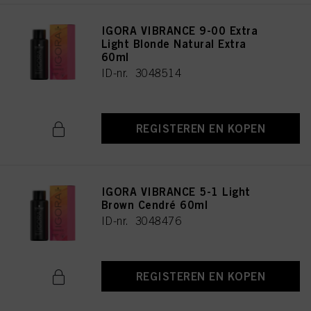
IGORA VIBRANCE 9-00 Extra
Light Blonde Natural Extra
60ml
ID-nr. 3048514
REGISTEREN EN KOPEN
IGORA VIBRANCE 5-1 Light
Brown Cendré 60ml
ID-nr. 3048476
REGISTEREN EN KOPEN