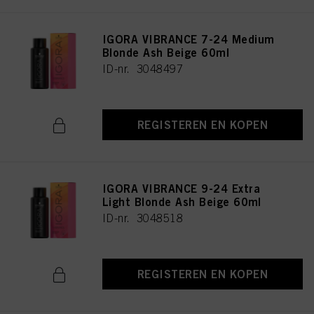
IGORA VIBRANCE 7-24 Medium
Blonde Ash Beige 60ml
ID-nr. 3048497
REGISTEREN EN KOPEN
IGORA VIBRANCE 9-24 Extra
Light Blonde Ash Beige 60ml
ID-nr. 3048518
REGISTEREN EN KOPEN