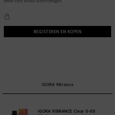
tinten voor koele toonrichtingen.
REGISTEREN EN KOPEN
IGORA Vibrance
IGORA VIBRANCE Clear 0-00