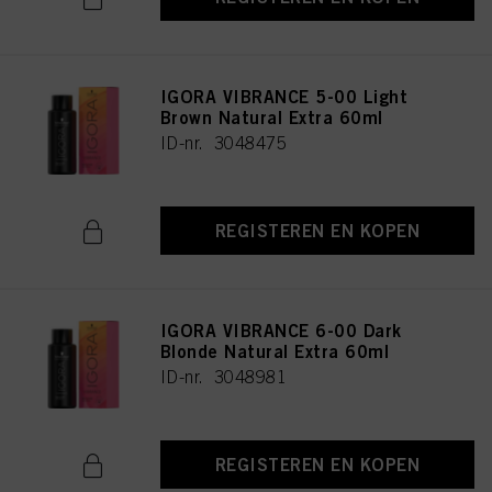
IGORA VIBRANCE 5-00 Light
Brown Natural Extra 60ml
ID-nr. 3048475
REGISTEREN EN KOPEN
IGORA VIBRANCE 6-00 Dark
Blonde Natural Extra 60ml
ID-nr. 3048981
REGISTEREN EN KOPEN