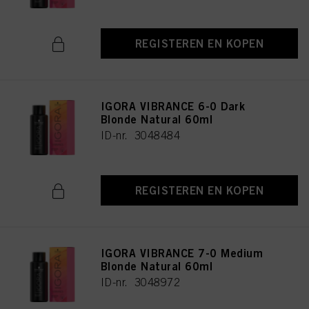
REGISTEREN EN KOPEN
IGORA VIBRANCE 6-0 Dark
Blonde Natural 60ml
ID-nr. 3048484
REGISTEREN EN KOPEN
IGORA VIBRANCE 7-0 Medium
Blonde Natural 60ml
ID-nr. 3048972