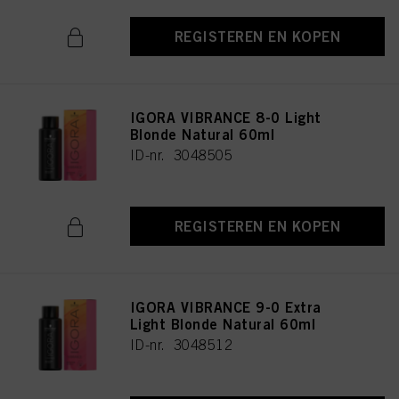
REGISTEREN EN KOPEN
IGORA VIBRANCE 8-0 Light
Blonde Natural 60ml
ID-nr. 3048505
REGISTEREN EN KOPEN
IGORA VIBRANCE 9-0 Extra
Light Blonde Natural 60ml
ID-nr. 3048512