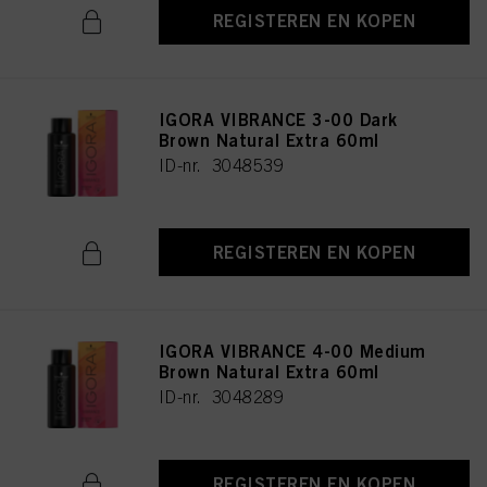
REGISTEREN EN KOPEN
IGORA VIBRANCE 3-00 Dark
Brown Natural Extra 60ml
ID-nr. 3048539
REGISTEREN EN KOPEN
IGORA VIBRANCE 4-00 Medium
Brown Natural Extra 60ml
ID-nr. 3048289
REGISTEREN EN KOPEN