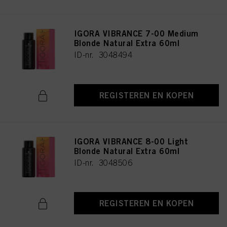
IGORA VIBRANCE 7-00 Medium
Blonde Natural Extra 60ml
ID-nr. 3048494
REGISTEREN EN KOPEN
IGORA VIBRANCE 8-00 Light
Blonde Natural Extra 60ml
ID-nr. 3048506
REGISTEREN EN KOPEN