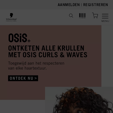
text.skipToContent
text.skipToNavigation
AANMELDEN
|
REGISTREREN
MENU