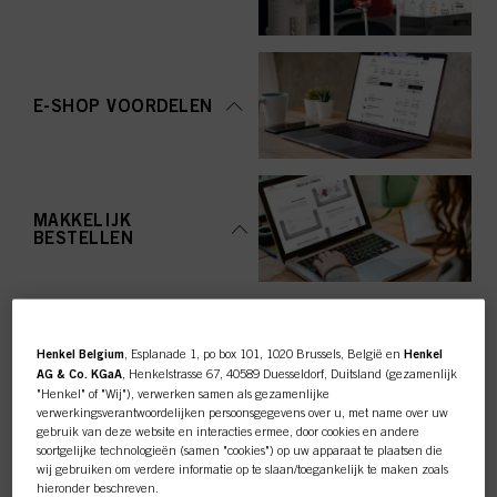
E-SHOP VOORDELEN
MAKKELIJK
BESTELLEN
Henkel Belgium
, Esplanade 1, po box 101, 1020 Brussels, België en
Henkel
AG & Co. KGaA
, Henkelstrasse 67, 40589 Duesseldorf, Duitsland (gezamenlijk
"Henkel" of "Wij"), verwerken samen als gezamenlijke
TOP CATEGORY
verwerkingsverantwoordelijken persoonsgegevens over u, met name over uw
gebruik van deze website en interacties ermee, door cookies en andere
OVERZICHT
soortgelijke technologieën (samen "cookies") op uw apparaat te plaatsen die
wij gebruiken om verdere informatie op te slaan/toegankelijk te maken zoals
hieronder beschreven.