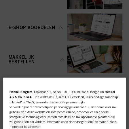
E-SHOP VOORDELEN
MAKKELIJK
BESTELLEN
Henkel Belgium
, Esplanade 1, po box 101, 1020 Brussels, België en
Henkel
AG & Co. KGaA
, Henkelstrasse 67, 40589 Duesseldorf, Duitsland (gezamenlijk
"Henkel" of "Wij"), verwerken samen als gezamenlijke
TOP CATEGORY
verwerkingsverantwoordelijken persoonsgegevens over u, met name over uw
gebruik van deze website en interacties ermee, door cookies en andere
OVERZICHT
soortgelijke technologieën (samen "cookies") op uw apparaat te plaatsen die
wij gebruiken om verdere informatie op te slaan/toegankelijk te maken zoals
hieronder beschreven.