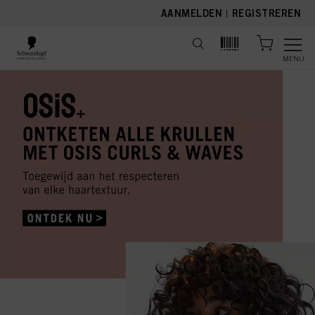
text.skipToContent
text.skipToNavigation
AANMELDEN
|
REGISTREREN
MENU