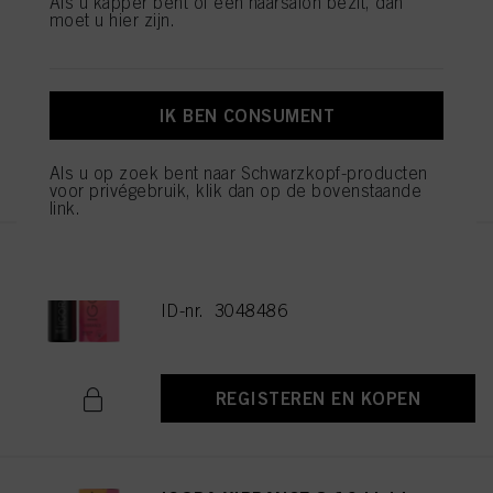
Als u kapper bent of een haarsalon bezit, dan
moet u hier zijn.
IGORA VIBRANCE 5-16 Light
Brown Cendré Chocolate 60ml
ID-nr. 3048477
IK BEN CONSUMENT
REGISTEREN EN KOPEN
Als u op zoek bent naar Schwarzkopf-producten
voor privégebruik, klik dan op de bovenstaande
link.
IGORA VIBRANCE 6-16 Dark
Blonde Cendré Chocolate 60ml
ID-nr. 3048486
REGISTEREN EN KOPEN