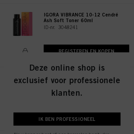
IGORA VIBRANCE 10-12 Cendré
Ash Soft Toner 60ml
ID-nr. 3048241
REGISTEREN EN KOPEN
Deze online shop is
exclusief voor professionele
IGORA VIBRANCE 4-13 Medium
Brown Cendré Matte 60ml
klanten.
ID-nr. 3048290
REGISTEREN EN KOPEN
IK BEN PROFESSIONEEL