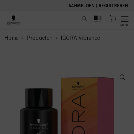
text.skipToContent
text.skipToNavigation
AANMELDEN
|
REGISTREREN
MENU
Home
Producten
IGORA Vibrance
current page