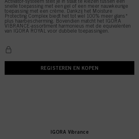
Activator-systeem stelt je in staat te kiezen tussen een
snelle toepassing met een gel of een meer nauwkeurige
toepassing met een crème. Dankzij het Moisture
Protecting Complex biedt het tot wel 100% meer glans*
plus haarbescherming. Bovendien matcht het IGORA
VIBRANCE-assortiment harmonieus met de equivalenten
van IGORA ROYAL voor dubbele toepassingen.
REGISTEREN EN KOPEN
IGORA Vibrance