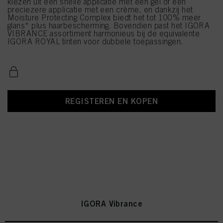
kiezen uit een snelle applicatie met een gel of een
preciezere applicatie met een crème, en dankzij het
Moisture Protecting Complex biedt het tot 100% meer
glans* plus haarbescherming. Bovendien past het IGORA
VIBRANCE assortiment harmonieus bij de equivalente
IGORA ROYAL tinten voor dubbele toepassingen.
REGISTEREN EN KOPEN
IGORA Vibrance