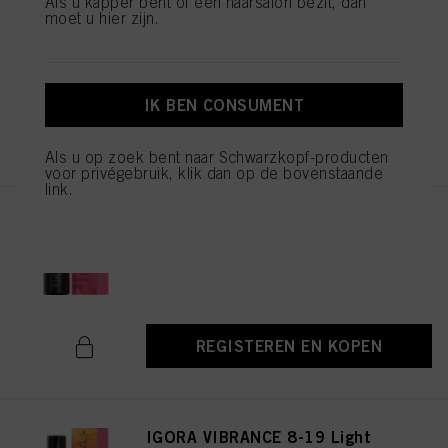
Als u kapper bent of een haarsalon bezit, dan
IGORA VIBRANCE 5-16 Light
moet u hier zijn.
Brown Cendré Chocolate 60ml
ID-nr. 3048477
IK BEN CONSUMENT
REGISTEREN EN KOPEN
Als u op zoek bent naar Schwarzkopf-producten
voor privégebruik, klik dan op de bovenstaande
link.
IGORA VIBRANCE 6-16 Dark
Blonde Cendré Chocolate 60ml
ID-nr. 3048486
REGISTEREN EN KOPEN
IGORA VIBRANCE 8-19 Light