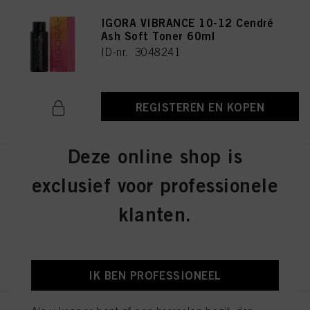
IGORA VIBRANCE 10-12 Cendré
Ash Soft Toner 60ml
ID-nr. 3048241
REGISTEREN EN KOPEN
Deze online shop is
IGORA VIBRANCE 4-13 Medium
exclusief voor professionele
Brown Cendré Matte 60ml
ID-nr. 3048290
klanten.
REGISTEREN EN KOPEN
IK BEN PROFESSIONEEL