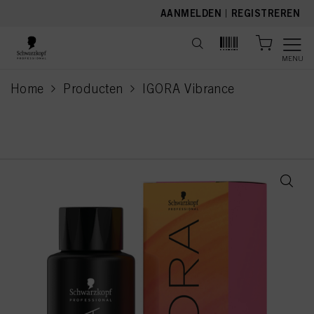
text.skipToContent
text.skipToNavigation
AANMELDEN
|
REGISTREREN
MENU
Home
Producten
IGORA Vibrance
current page