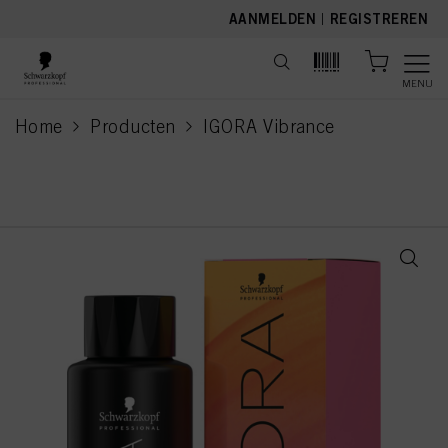
text.skipToContent
text.skipToNavigation
AANMELDEN
|
REGISTREREN
MENU
Home
Producten
IGORA Vibrance
current page