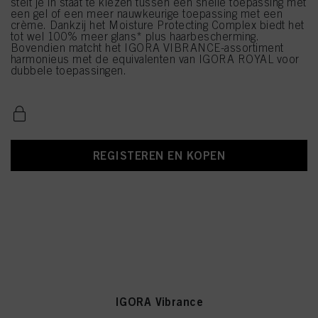
stelt je in staat te kiezen tussen een snelle toepassing met
een gel of een meer nauwkeurige toepassing met een
crème. Dankzij het Moisture Protecting Complex biedt het
tot wel 100% meer glans* plus haarbescherming.
Bovendien matcht het IGORA VIBRANCE-assortiment
harmonieus met de equivalenten van IGORA ROYAL voor
dubbele toepassingen.
REGISTEREN EN KOPEN
IGORA Vibrance