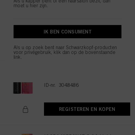
Als u kapper bent of een haarsalon bezit, dan
moet u hier zijn.
IGORA VIBRANCE 5-16 Light
Brown Cendré Chocolate 60ml
ID-nr. 3048477
IK BEN CONSUMENT
REGISTEREN EN KOPEN
Als u op zoek bent naar Schwarzkopf-producten
voor privégebruik, klik dan op de bovenstaande
link.
IGORA VIBRANCE 6-16 Dark
Blonde Cendré Chocolate 60ml
ID-nr. 3048486
REGISTEREN EN KOPEN