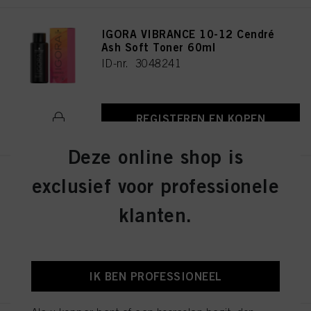
IGORA VIBRANCE 10-12 Cendré
Ash Soft Toner 60ml
ID-nr. 3048241
REGISTEREN EN KOPEN
Deze online shop is
exclusief voor professionele
IGORA VIBRANCE 4-13 Medium
Brown Cendré Matte 60ml
klanten.
ID-nr. 3048290
REGISTEREN EN KOPEN
IK BEN PROFESSIONEEL