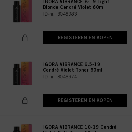
IGORA VIBRANCE 8-19 Light
Blonde Cendré Violet 60ml
ID-nr. 3048983
REGISTEREN EN KOPEN
IGORA VIBRANCE 9.5-19
Cendré Violet Toner 60ml
ID-nr. 3048974
REGISTEREN EN KOPEN
IGORA VIBRANCE 10-19 Cendré