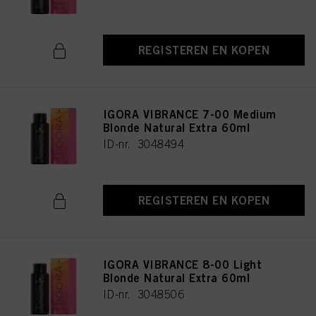
REGISTEREN EN KOPEN
IGORA VIBRANCE 7-00 Medium
Blonde Natural Extra 60ml
ID-nr. 3048494
REGISTEREN EN KOPEN
IGORA VIBRANCE 8-00 Light
Blonde Natural Extra 60ml
ID-nr. 3048506