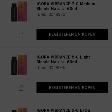
IGORA VIBRANCE 7-0 Medium
Blonde Natural 60ml
ID-nr. 3048972
REGISTEREN EN KOPEN
IGORA VIBRANCE 8-0 Light
Blonde Natural 60ml
ID-nr. 3048505
REGISTEREN EN KOPEN
IGORA VIBRANCE 9-0 Extra