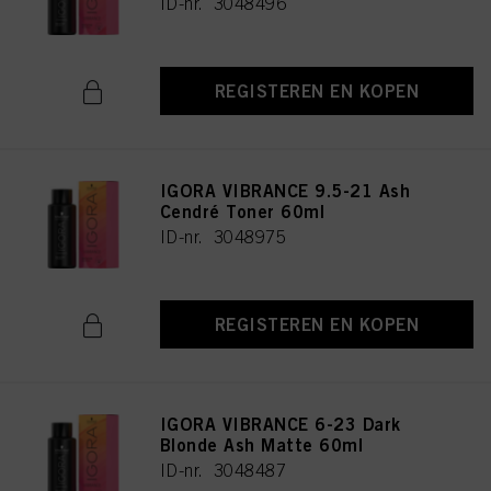
ID-nr. 3048496
REGISTEREN EN KOPEN
IGORA VIBRANCE 9.5-21 Ash
Cendré Toner 60ml
ID-nr. 3048975
REGISTEREN EN KOPEN
IGORA VIBRANCE 6-23 Dark
Blonde Ash Matte 60ml
ID-nr. 3048487