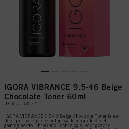
IGORA VIBRANCE 9.5-46 Beige
Chocolate Toner 60ml
ID-nr. 3048532
IGORA VIBRANCE 9.5-46 Beige Chocolate Toner is een
demi-permanent ton sur ton haarkleurproduct met
geïntegreerde FibreBond Technologie, voor gezond