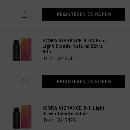
REGISTEREN EN KOPEN
IGORA VIBRANCE 9-00 Extra
Light Blonde Natural Extra
60ml
ID-nr. 3048514
REGISTEREN EN KOPEN
IGORA VIBRANCE 5-1 Light
Brown Cendré 60ml
ID-nr. 3048476