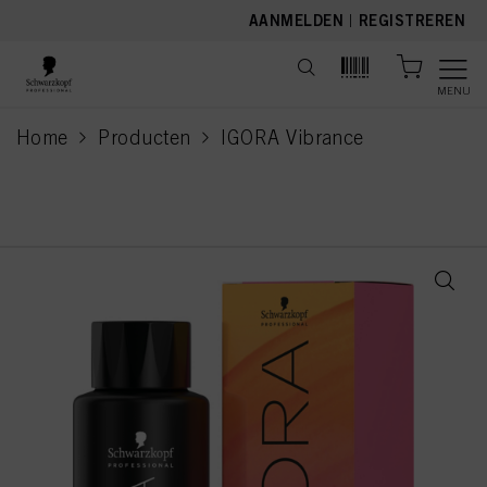
text.skipToContent
text.skipToNavigation
AANMELDEN
|
REGISTREREN
MENU
Home
Producten
IGORA Vibrance
current page