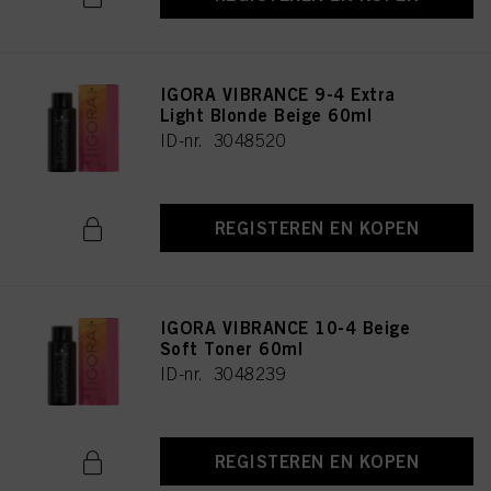
IGORA VIBRANCE 9-4 Extra
Light Blonde Beige 60ml
ID-nr. 3048520
REGISTEREN EN KOPEN
IGORA VIBRANCE 10-4 Beige
Soft Toner 60ml
ID-nr. 3048239
REGISTEREN EN KOPEN