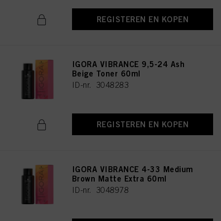
REGISTEREN EN KOPEN
IGORA VIBRANCE 9,5-24 Ash
Beige Toner 60ml
ID-nr. 3048283
REGISTEREN EN KOPEN
IGORA VIBRANCE 4-33 Medium
Brown Matte Extra 60ml
ID-nr. 3048978