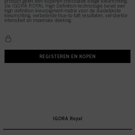
product geeft een koperen chocolade-beige kleurrichting.
De IGORA ROYAL High Definition-technologie bevat een
high definition kleurpigment-matrix voor de duidelijkste
kleurrichting, verbeterde true-to-taft resultaten, versterkte
intensiteit en maximale dekking.
REGISTEREN EN KOPEN
IGORA Royal