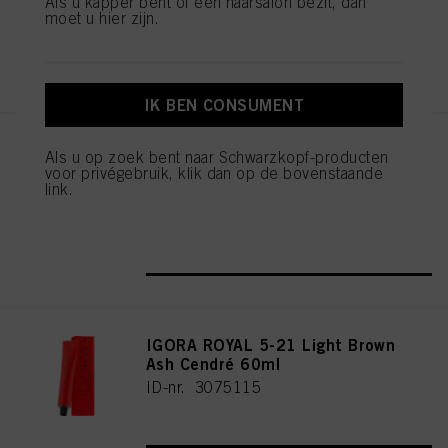
Als u kapper bent of een haarsalon bezit, dan
moet u hier zijn.
REGISTEREN EN KOPEN
IK BEN CONSUMENT
IGORA ROYAL Cools 9-19 60ml
Als u op zoek bent naar Schwarzkopf-producten
voor privégebruik, klik dan op de bovenstaande
ID-nr. 3075087
link.
REGISTEREN EN KOPEN
IGORA ROYAL 5-21 Light Brown
Ash Cendré 60ml
ID-nr. 3075115