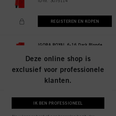
ID-nr. 3075114
REGISTEREN EN KOPEN
IGORA ROYAL 6-16 Dark Blonde
Cendré Chocolate 60ml
ID-nr. 3075141
Deze online shop is
exclusief voor professionele
REGISTEREN EN KOPEN
klanten.
IGORA ROYAL 8-19 Light
IK BEN PROFESSIONEEL
Blonde Cendré Violet 60ml
ID-nr. 3075174