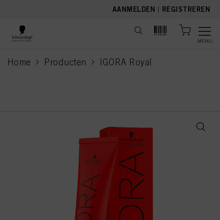
text.skipToContent
text.skipToNavigation
AANMELDEN
|
REGISTREREN
MENU
Home
Producten
IGORA Royal
current page