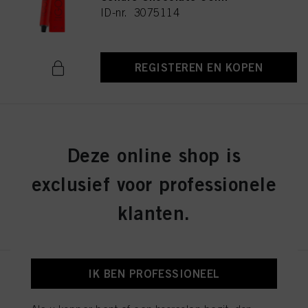
ID-nr. 3075114
REGISTEREN EN KOPEN
IGORA ROYAL 6-16 Dark Blonde
Cendré Chocolate 60ml
Deze online shop is
ID-nr. 3075141
exclusief voor professionele
klanten.
REGISTEREN EN KOPEN
IK BEN PROFESSIONEEL
IGORA ROYAL 8-19 Light
Blonde Cendré Violet 60ml
ID-nr. 3075174