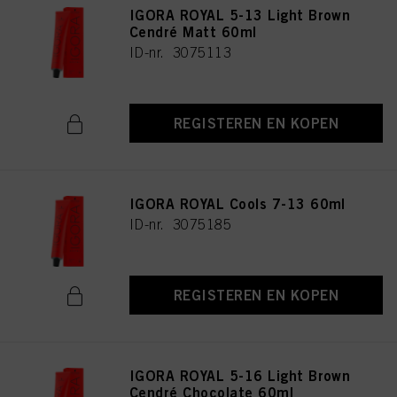
IGORA ROYAL 5-13 Light Brown
Als u op "Cookie-instellingen" klikt, kunt u meer informatie vinden over de
Cendré Matt 60ml
verwerking van uw gegevens / het gebruik van cookies en deze toestaan voor
een of meer van de hierboven genoemde doeleinden. Door op "Alles
ID-nr. 3075113
aanvaarden" te klikken, gaat u akkoord met het gebruik van cookies en met
de verwerking van uw persoonsgegevens voor alle hierboven vermelde
doeleinden. Als u op "Afwijzen" klikt, worden alleen cookies gebruikt die
technisch noodzakelijk zijn om u deze website aan te kunnen bieden..
REGISTEREN EN KOPEN
IGORA ROYAL Cools 7-13 60ml
ID-nr. 3075185
REGISTEREN EN KOPEN
IGORA ROYAL 5-16 Light Brown
Cendré Chocolate 60ml