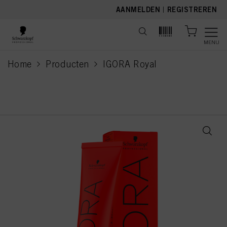
text.skipToContent
text.skipToNavigation
AANMELDEN
|
REGISTREREN
MENU
Home
Producten
IGORA Royal
current page