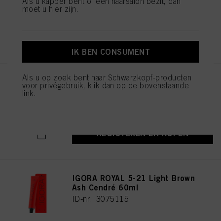
Als u kapper bent of een haarsalon bezit, dan
moet u hier zijn.
REGISTEREN EN KOPEN
IK BEN CONSUMENT
Als u op zoek bent naar Schwarzkopf-producten
IGORA ROYAL Cools 9-19 60ml
voor privégebruik, klik dan op de bovenstaande
link.
ID-nr. 3075087
REGISTEREN EN KOPEN
IGORA ROYAL 5-21 Light Brown
Ash Cendré 60ml
ID-nr. 3075115