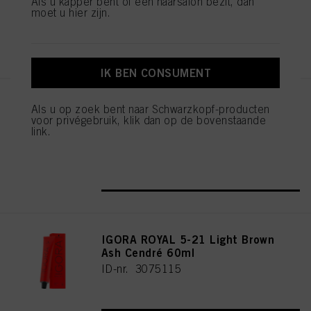
Als u kapper bent of een haarsalon bezit, dan
moet u hier zijn.
REGISTEREN EN KOPEN
IK BEN CONSUMENT
IGORA ROYAL Cools 9-19 60ml
Als u op zoek bent naar Schwarzkopf-producten
voor privégebruik, klik dan op de bovenstaande
ID-nr. 3075087
link.
REGISTEREN EN KOPEN
IGORA ROYAL 5-21 Light Brown
Ash Cendré 60ml
ID-nr. 3075115