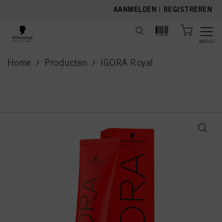
text.skipToContent
text.skipToNavigation
AANMELDEN
|
REGISTREREN
MENU
Home
Producten
IGORA Royal
current page