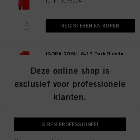
ID-nr. 3075114
REGISTEREN EN KOPEN
IGORA ROYAL 6-16 Dark Blonde
Cendré Chocolate 60ml
ID-nr. 3075141
Deze online shop is
exclusief voor professionele
REGISTEREN EN KOPEN
klanten.
IGORA ROYAL 8-19 Light
IK BEN PROFESSIONEEL
Blonde Cendré Violet 60ml
ID-nr. 3075174