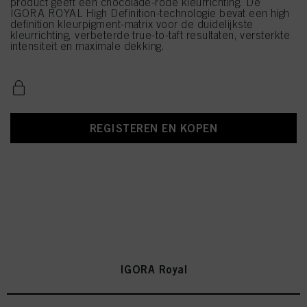
product geeft een chocolade-rode kleurrichting. De
IGORA ROYAL High Definition-technologie bevat een high
definition kleurpigment-matrix voor de duidelijkste
kleurrichting, verbeterde true-to-taft resultaten, versterkte
intensiteit en maximale dekking.
REGISTEREN EN KOPEN
IGORA Royal