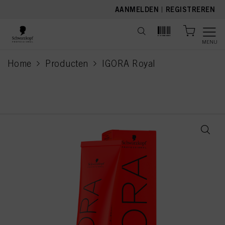
text.skipToContent
text.skipToNavigation
AANMELDEN
|
REGISTREREN
MENU
Home
Producten
IGORA Royal
current page