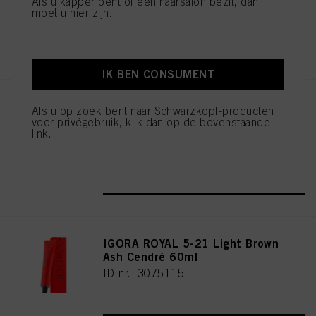
Als u kapper bent of een haarsalon bezit, dan
moet u hier zijn.
REGISTEREN EN KOPEN
IK BEN CONSUMENT
IGORA ROYAL Cools 9-19 60ml
Als u op zoek bent naar Schwarzkopf-producten
voor privégebruik, klik dan op de bovenstaande
ID-nr. 3075087
link.
REGISTEREN EN KOPEN
IGORA ROYAL 5-21 Light Brown
Ash Cendré 60ml
ID-nr. 3075115