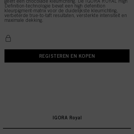
geeft een chocolade kleurrichting. De IGORA ROYAL High
Definition-technologie bevat een high defenition
kleurpigment-matrix voor de duidelijkste kleurrichting,
verbeterde true-to-taft resultaten, versterkte intensiteit en
maximale dekking.
REGISTEREN EN KOPEN
IGORA Royal