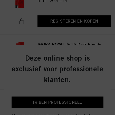
ID-nr. 3075114
REGISTEREN EN KOPEN
IGORA ROYAL 6-16 Dark Blonde
Cendré Chocolate 60ml
ID-nr. 3075141
Deze online shop is
exclusief voor professionele
REGISTEREN EN KOPEN
klanten.
IGORA ROYAL 8-19 Light
IK BEN PROFESSIONEEL
Blonde Cendré Violet 60ml
ID-nr. 3075174