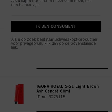
Als u kapper bent of een haarsalon bezit, dan
moet u hier zijn.
REGISTEREN EN KOPEN
IK BEN CONSUMENT
IGORA ROYAL Cools 9-19 60ml
Als u op zoek bent naar Schwarzkopf-producten
voor privégebruik, klik dan op de bovenstaande
ID-nr. 3075087
link.
REGISTEREN EN KOPEN
IGORA ROYAL 5-21 Light Brown
Ash Cendré 60ml
ID-nr. 3075115