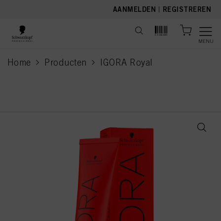
text.skipToContent
text.skipToNavigation
AANMELDEN
|
REGISTREREN
MENU
Home
Producten
IGORA Royal
current page