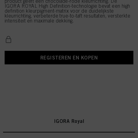
product geeft een chocolade-rode kleurrichting. De
IGORA ROYAL High Definition-technologie bevat een high
definition kleurpigment-matrix voor de duidelijkste
kleurrichting, verbeterde true-to-taft resultaten, versterkte
intensiteit en maximale dekking.
REGISTEREN EN KOPEN
IGORA Royal