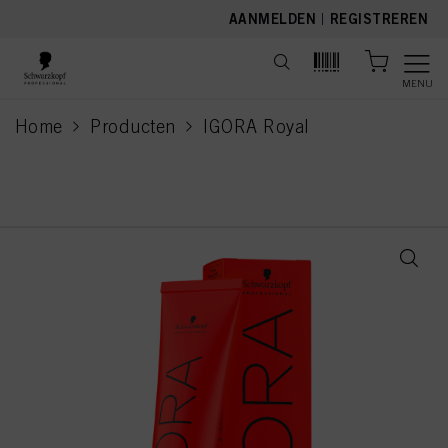
text.skipToContent
text.skipToNavigation
AANMELDEN
|
REGISTREREN
MENU
Home
Producten
IGORA Royal
current page