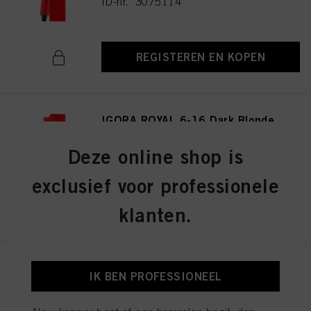
ID-nr. 3075114
REGISTEREN EN KOPEN
IGORA ROYAL 6-16 Dark Blonde
Cendré Chocolate 60ml
ID-nr. 3075141
Deze online shop is
exclusief voor professionele
REGISTEREN EN KOPEN
klanten.
IGORA ROYAL 8-19 Light
IK BEN PROFESSIONEEL
Blonde Cendré Violet 60ml
ID-nr. 3075174