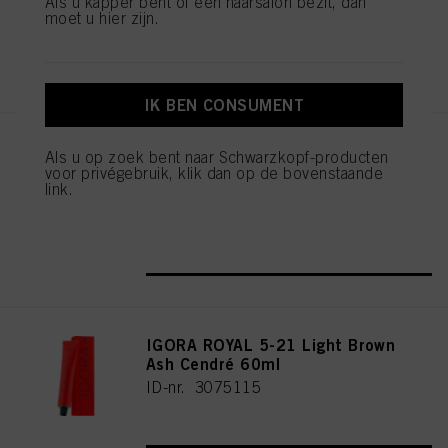
Als u kapper bent of een haarsalon bezit, dan
moet u hier zijn.
REGISTEREN EN KOPEN
IK BEN CONSUMENT
IGORA ROYAL Cools 9-19 60ml
Als u op zoek bent naar Schwarzkopf-producten
voor privégebruik, klik dan op de bovenstaande
ID-nr. 3075087
link.
REGISTEREN EN KOPEN
IGORA ROYAL 5-21 Light Brown
Ash Cendré 60ml
ID-nr. 3075115