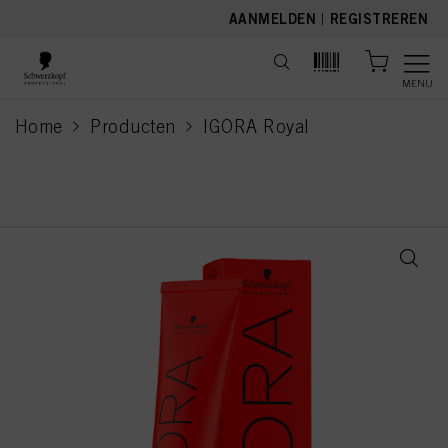
text.skipToContent
text.skipToNavigation
AANMELDEN
|
REGISTREREN
MENU
Home
Producten
IGORA Royal
current page