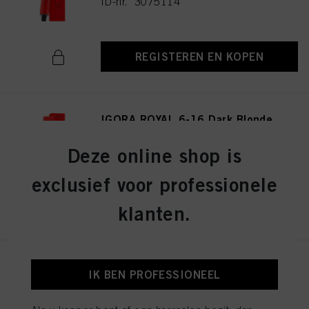
ID-nr. 3075114
REGISTEREN EN KOPEN
IGORA ROYAL 6-16 Dark Blonde
Cendré Chocolate 60ml
ID-nr. 3075141
Deze online shop is
exclusief voor professionele
REGISTEREN EN KOPEN
klanten.
IGORA ROYAL 8-19 Light
IK BEN PROFESSIONEEL
Blonde Cendré Violet 60ml
ID-nr. 3075174