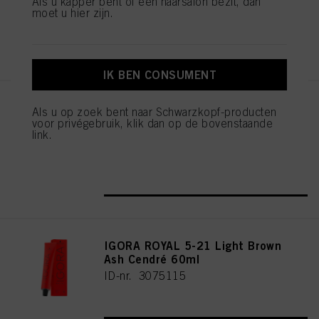
Als u kapper bent of een haarsalon bezit, dan
moet u hier zijn.
REGISTEREN EN KOPEN
IK BEN CONSUMENT
IGORA ROYAL Cools 9-19 60ml
Als u op zoek bent naar Schwarzkopf-producten
voor privégebruik, klik dan op de bovenstaande
ID-nr. 3075087
link.
REGISTEREN EN KOPEN
IGORA ROYAL 5-21 Light Brown
Ash Cendré 60ml
ID-nr. 3075115