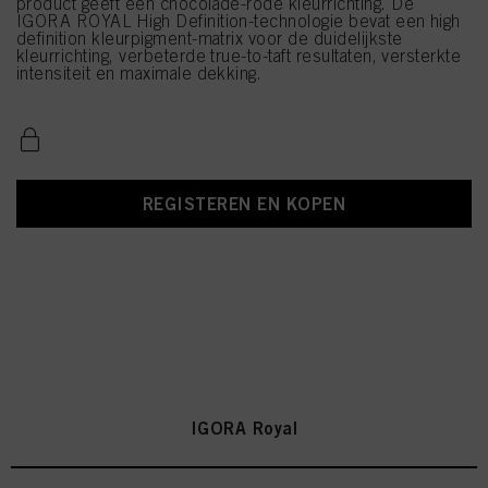
product geeft een chocolade-rode kleurrichting. De
IGORA ROYAL High Definition-technologie bevat een high
definition kleurpigment-matrix voor de duidelijkste
kleurrichting, verbeterde true-to-taft resultaten, versterkte
intensiteit en maximale dekking.
REGISTEREN EN KOPEN
IGORA Royal