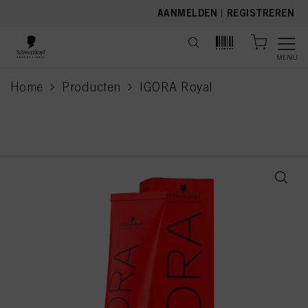
text.skipToContent
text.skipToNavigation
AANMELDEN
|
REGISTREREN
MENU
Home
Producten
IGORA Royal
current page