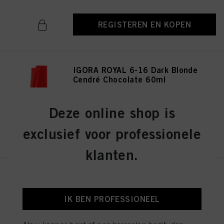
REGISTEREN EN KOPEN
IGORA ROYAL 6-16 Dark Blonde
Cendré Chocolate 60ml
ID-nr. 3075141
Deze online shop is
exclusief voor professionele
REGISTEREN EN KOPEN
klanten.
IGORA ROYAL 8-19 Light
Blonde Cendré Violet 60ml
ID-nr. 3075174
IK BEN PROFESSIONEEL