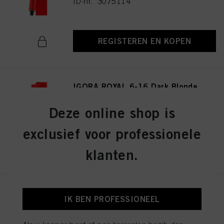
ID-nr. 3075114
REGISTEREN EN KOPEN
IGORA ROYAL 6-16 Dark Blonde
Cendré Chocolate 60ml
ID-nr. 3075141
Deze online shop is
exclusief voor professionele
REGISTEREN EN KOPEN
klanten.
IGORA ROYAL 8-19 Light
IK BEN PROFESSIONEEL
Blonde Cendré Violet 60ml
ID-nr. 3075174