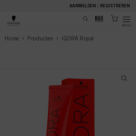
text.skipToContent
text.skipToNavigation
AANMELDEN
|
REGISTREREN
MENU
Home
Producten
IGORA Royal
current page