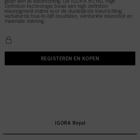
geeft een as kleurrichting. De IGORA ROYAL High
Definition-technologie bevat een high definition
kleurpigment-matrix voor de duidelijkste kleurrichting,
verbeterde true-to-taft resultaten, versterkte intensiteit en
maximale dekking.
REGISTEREN EN KOPEN
IGORA Royal