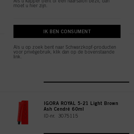
Als u kapper bent of een haarsalon bezit, dan
moet u hier zijn.
REGISTEREN EN KOPEN
IK BEN CONSUMENT
IGORA ROYAL Cools 9-19 60ml
Als u op zoek bent naar Schwarzkopf-producten
voor privégebruik, klik dan op de bovenstaande
ID-nr. 3075087
link.
REGISTEREN EN KOPEN
IGORA ROYAL 5-21 Light Brown
Ash Cendré 60ml
ID-nr. 3075115