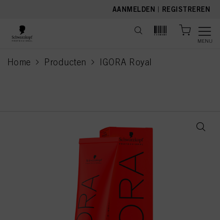
text.skipToContent
text.skipToNavigation
AANMELDEN
|
REGISTREREN
MENU
Home
Producten
IGORA Royal
current page