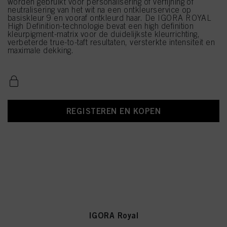
worden gebruikt voor personalisering of verfijning of
neutralisering van het wit na een ontkleurservice op
basiskleur 9 en vooraf ontkleurd haar. De IGORA ROYAL
High Definition-technologie bevat een high definition
kleurpigment-matrix voor de duidelijkste kleurrichting,
verbeterde true-to-taft resultaten, versterkte intensiteit en
maximale dekking.
REGISTEREN EN KOPEN
IGORA Royal