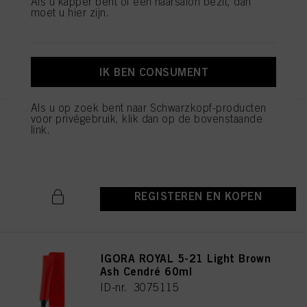
Als u kapper bent of een haarsalon bezit, dan
ID-nr. 3075174
moet u hier zijn.
REGISTEREN EN KOPEN
IK BEN CONSUMENT
Als u op zoek bent naar Schwarzkopf-producten
voor privégebruik, klik dan op de bovenstaande
IGORA ROYAL Cools 9-19 60ml
link.
ID-nr. 3075087
REGISTEREN EN KOPEN
IGORA ROYAL 5-21 Light Brown
Ash Cendré 60ml
ID-nr. 3075115