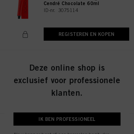
Cendré Chocolate 60ml
ID-nr. 3075114
REGISTEREN EN KOPEN
IGORA ROYAL 6-16 Dark Blonde
Deze online shop is
Cendré Chocolate 60ml
ID-nr. 3075141
exclusief voor professionele
klanten.
REGISTEREN EN KOPEN
IK BEN PROFESSIONEEL
IGORA ROYAL 8-19 Light
Blonde Cendré Violet 60ml