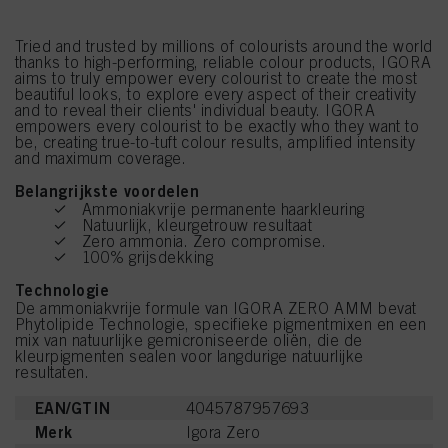
Tried and trusted by millions of colourists around the world
thanks to high-performing, reliable colour products, IGORA
aims to truly empower every colourist to create the most
beautiful looks, to explore every aspect of their creativity
and to reveal their clients' individual beauty. IGORA
empowers every colourist to be exactly who they want to
be, creating true-to-tuft colour results, amplified intensity
and maximum coverage.
Belangrijkste voordelen
Ammoniakvrije permanente haarkleuring
Natuurlijk, kleurgetrouw resultaat
Zero ammonia. Zero compromise.
100% grijsdekking
Technologie
De ammoniakvrije formule van IGORA ZERO AMM bevat
Phytolipide Technologie, specifieke pigmentmixen en een
mix van natuurlijke gemicroniseerde oliën, die de
kleurpigmenten sealen voor langdurige natuurlijke
resultaten.
EAN/GTIN
4045787957693
Merk
Igora Zero