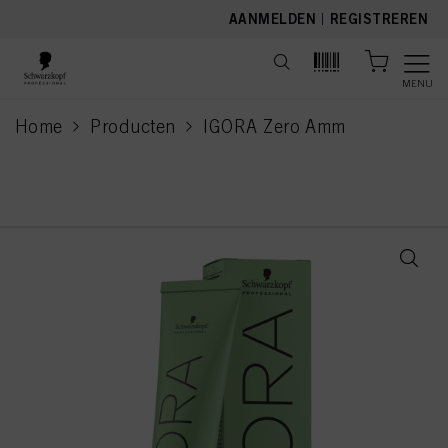
text.skipToContent
text.skipToNavigation
AANMELDEN
|
REGISTREREN
MENU
Home
Producten
IGORA Zero Amm
current page