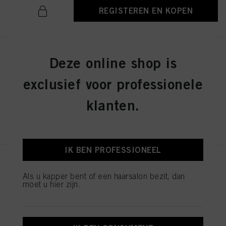
REGISTEREN EN KOPEN
IGORA ZERO AMM 6-31 Dark
Deze online shop is
Blonde Matte Cendré 60ml
ID-nr. 2936276
exclusief voor professionele
klanten.
REGISTEREN EN KOPEN
IK BEN PROFESSIONEEL
IGORA ZERO AMM 7-42
Medium Blonde Beige Ash 60ml
Als u kapper bent of een haarsalon bezit, dan
moet u hier zijn.
ID-nr. 2936242
REGISTEREN EN KOPEN