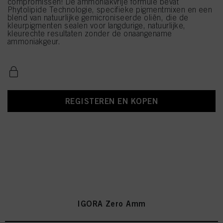
compromissen! De ammoniakvrije formule bevat
Phytolipide Technologie, specifieke pigmentmixen en een
blend van natuurlijke gemicroniseerde oliën, die de
kleurpigmenten sealen voor langdurige, natuurlijke,
kleurechte resultaten zonder de onaangename
ammoniakgeur.
REGISTEREN EN KOPEN
IGORA Zero Amm