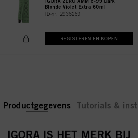
IGORA ZERO AMM 6-99 Dark
Blonde Violet Extra 60ml
ID-nr. 2936269
REGISTEREN EN KOPEN
current tab:
current tab:
Productgegevens
Tutorials & inst
IGORA IS HET MERK BIJ