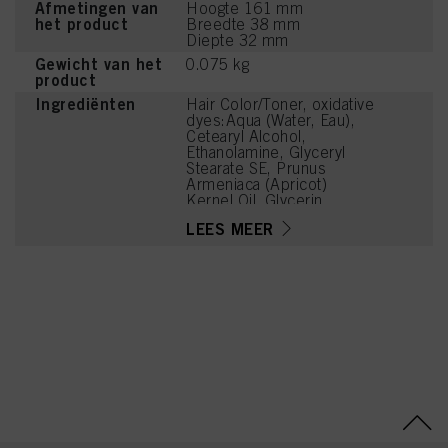
Afmetingen van
Hoogte 161 mm
het product
Breedte 38 mm
Diepte 32 mm
Gewicht van het
0.075 kg
product
Ingrediënten
Hair Color/Toner, oxidative
dyes:Aqua (Water, Eau),
Cetearyl Alcohol,
Ethanolamine, Glyceryl
Stearate SE, Prunus
Armeniaca (Apricot)
Kernel Oil, Glycerin,
Octyldodecanol, Sodium
LEES MEER
Cetearyl Sulfate, Vitis
Vinifera (Grape) Seed Oil,
Cocamidopropyl Betaine,
Chondrus Crispus Powder
(Carrageenan), Sodium
Sulfite, Sodium Chloride,
Toluene-2,5-Diamine
Sulfate, Caramel, Sodium
Sulfate, 4-
Chlororesorcinol,
Resorcinol, m-
Aminophenol