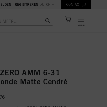
text.language
|
ELDEN
REGISTREREN
DUTCH
CONTACT
MENU
 ZERO AMM 6-31
londe Matte Cendré
276