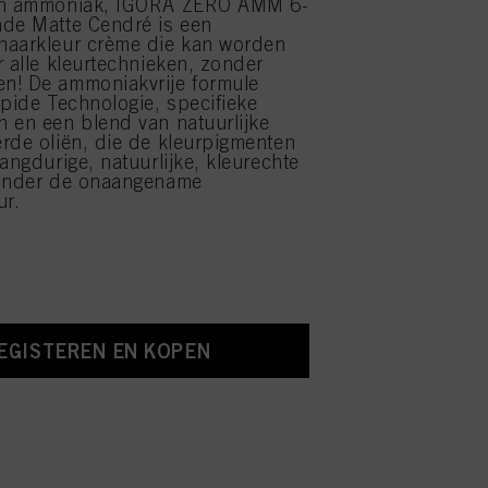
an ammoniak, IGORA ZERO AMM 6-
nde Matte Cendré is een
haarkleur crème die kan worden
r alle kleurtechnieken, zonder
n! De ammoniakvrije formule
ipide Technologie, specifieke
 en een blend van natuurlijke
rde oliën, die de kleurpigmenten
angdurige, natuurlijke, kleurechte
zonder de onaangename
r.
EGISTEREN EN KOPEN