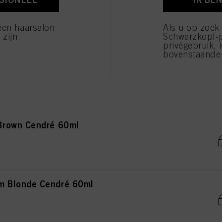
 Blonde Natural Extra 60ml
verwerking van uw persoonsgegevens voor alle hierboven vermelde doeleinden. Als u op "Afw
 die technisch noodzakelijk zijn om u deze website aan te kunnen bieden..
een haarsalon
Als u op zoek
 zijn.
Schwarzkopf-
privégebruik, 
bovenstaande 
ight Blonde Natural Extra 60ml
Brown Cendré 60ml
 Blonde Cendré 60ml