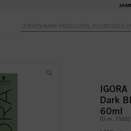
AANM
IGORA
Dark B
60ml
ID-nr. 2936