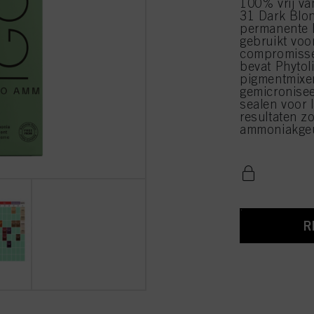
100% vrij v
31 Dark Blo
permanente 
gebruikt voo
compromisse
bevat Phytol
pigmentmixen
gemicronisee
sealen voor l
resultaten 
ammoniakgeu
R