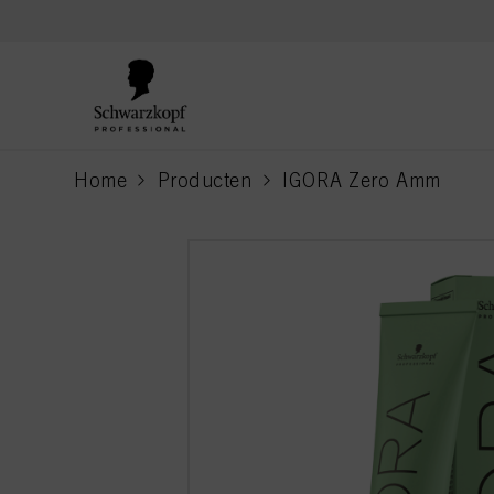
text.skipToContent
text.skipToNavigation
Home
Producten
IGORA Zero Amm
current page