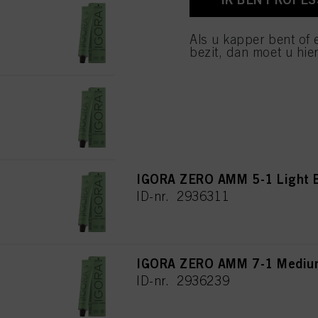
IGORA ZERO AMM 7-00 Medium
van cookies en met de 
alleen cookies gebruikt
ID-nr. 2936238
Als u kapper bent of 
bezit, dan moet u hier
IGORA ZERO AMM 9-00 Extra L
ID-nr. 2936265
IGORA ZERO AMM 5-1 Light 
ID-nr. 2936311
IGORA ZERO AMM 7-1 Medium
ID-nr. 2936239