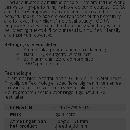
Tried and trusted by millions of colourists around the world
thanks to high-performing, reliable colour products, IGORA
aims to truly empower every colourist to create the most
beautiful looks, to explore every aspect of their creativity
and to reveal their clients' individual beauty. IGORA
empowers every colourist to be exactly who they want to
be, creating true-to-tuft colour results, amplified intensity
and maximum coverage.
Belangrijkste voordelen
Ammoniakvrije permanente haarkleuring
Natuurlijk, kleurgetrouw resultaat
Zero ammonia. Zero compromise.
100% grijsdekking
Technologie
De ammoniakvrije formule van IGORA ZERO AMM bevat
Phytolipide Technologie, specifieke pigmentmixen en een
mix van natuurlijke gemicroniseerde oliën, die de
kleurpigmenten sealen voor langdurige natuurlijke
resultaten.
EAN/GTIN
4045787958218
Merk
Igora Zero
Afmetingen van
Hoogte 161 mm
het product
Breedte 38 mm