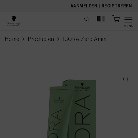
text.skipToContent
text.skipToNavigation
AANMELDEN
|
REGISTREREN
MENU
Home
Producten
IGORA Zero Amm
current page