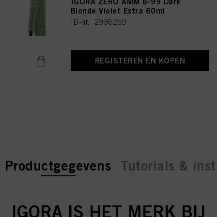
IGORA ZERO AMM 6-99 Dark
Blonde Violet Extra 60ml
ID-nr. 2936269
REGISTEREN EN KOPEN
current tab:
current tab:
Productgegevens
Tutorials & inst
IGORA IS HET MERK BIJ