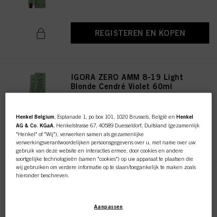
REGISTEREN EN KOPEN
IGORA ZERO AMM 8-19 Light
Blonde Cendré Violet 60ml
ID-nr. 2936261
Henkel Belgium
, Esplanade 1, po box 101, 1020 Brussels, België en
Henkel
AG & Co. KGaA
, Henkelstrasse 67, 40589 Duesseldorf, Duitsland (gezamenlijk
"Henkel" of "Wij"), verwerken samen als gezamenlijke
REGISTEREN EN KOPEN
verwerkingsverantwoordelijken persoonsgegevens over u, met name over uw
gebruik van deze website en interacties ermee, door cookies en andere
soortgelijke technologieën (samen "cookies") op uw apparaat te plaatsen die
wij gebruiken om verdere informatie op te slaan/toegankelijk te maken zoals
hieronder beschreven.
IGORA ZERO AMM 10-19 Ultra
Blonde Cendré Violet 60ml
Met uw toestemming zullen wij en onze partners (inclusief als afzonderlijke of
ID-nr. 2936322
gezamenlijke verwerkingsverantwoordelijken voor de verwerking zoals
Aanpassen
aangegeven in onze Gegevensbeschermingsverklaring waarnaar een link in
de voettekst, sectie "Cookies, Pixel, Fingerprints en vergelijkbare