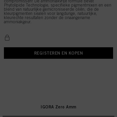
compromissen! De ammoniakvrije formule bevat
Phytolipide Technologie, specifieke pigmentmixen en een
blend van natuurlijke gemicroniseerde oliën, die de
kleurpigmenten sealen voor langdurige, natuurlijke,
kleurechte resultaten zonder de onaangename
ammoniakgeur.
REGISTEREN EN KOPEN
IGORA Zero Amm