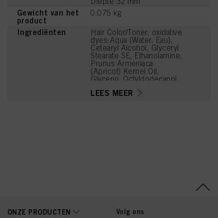
Diepte 32 mm
Gewicht van het
0.075 kg
product
Ingrediënten
Hair Color/Toner, oxidative
dyes:Aqua (Water, Eau),
Cetearyl Alcohol, Glyceryl
Stearate SE, Ethanolamine,
Prunus Armeniaca
(Apricot) Kernel Oil,
Glycerin, Octyldodecanol,
Sodium Cetearyl Sulfate,
LEES MEER
Vitis Vinifera (Grape) Seed
Oil, Toluene-2,5-Diamine
Sulfate, Cocamidopropyl
Betaine, Chondrus
Crispus Powder
(Carrageenan),
Resorcinol, Sodium
Sulfite, 4-
Chlororesorcinol, Sodium
Chloride, m-Aminophenol,
Caramel, Sodium Sulfate
Volg ons
ONZE PRODUCTEN