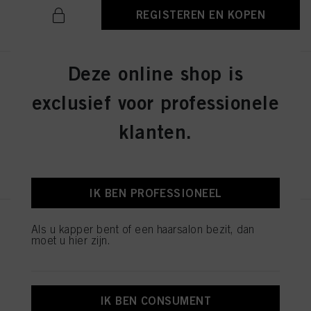
REGISTEREN EN KOPEN
Deze online shop is
IGORA ZERO AMM 6-31 Dark
Blonde Matte Cendré 60ml
exclusief voor professionele
ID-nr. 2936276
klanten.
REGISTEREN EN KOPEN
IK BEN PROFESSIONEEL
IGORA ZERO AMM 7-42
Als u kapper bent of een haarsalon bezit, dan
Medium Blonde Beige Ash 60ml
moet u hier zijn.
ID-nr. 2936242
IK BEN CONSUMENT
REGISTEREN EN KOPEN