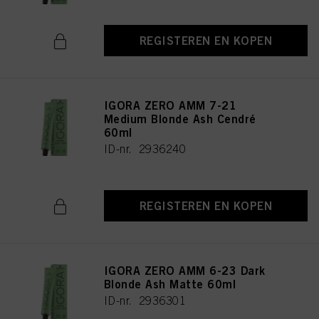
Als u op "Cookie-instellingen" klikt, kunt u meer informatie vinden over de
verwerking van uw gegevens / het gebruik van cookies en deze toestaan voor
REGISTEREN EN KOPEN
een of meer van de hierboven genoemde doeleinden. Door op "Alles
aanvaarden" te klikken, gaat u akkoord met het gebruik van cookies en met
de verwerking van uw persoonsgegevens voor alle hierboven vermelde
doeleinden. Als u op "Afwijzen" klikt, worden alleen cookies gebruikt die
technisch noodzakelijk zijn om u deze website aan te kunnen bieden..
IGORA ZERO AMM 7-21
Medium Blonde Ash Cendré
60ml
ID-nr. 2936240
REGISTEREN EN KOPEN
IGORA ZERO AMM 6-23 Dark
Blonde Ash Matte 60ml
ID-nr. 2936301