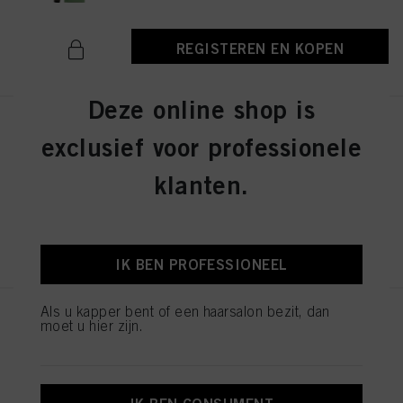
REGISTEREN EN KOPEN
Deze online shop is
IGORA ZERO AMM 6-31 Dark
exclusief voor professionele
Blonde Matte Cendré 60ml
ID-nr. 2936276
klanten.
REGISTEREN EN KOPEN
IK BEN PROFESSIONEEL
Als u kapper bent of een haarsalon bezit, dan
IGORA ZERO AMM 7-42
moet u hier zijn.
Medium Blonde Beige Ash 60ml
ID-nr. 2936242