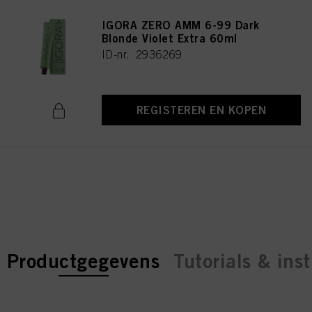
IGORA ZERO AMM 6-99 Dark
Blonde Violet Extra 60ml
ID-nr. 2936269
REGISTEREN EN KOPEN
current tab:
current tab:
Productgegevens
Tutorials & inst