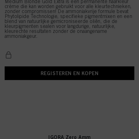
Medium Blonde Gold Extra is een permanente haarkleur
crème die kan worden gebruikt voor alle kleurtechnieken,
zonder compromissen! De ammoniakvrije formule bevat
Phytolipide Technologie, specifieke pigmentmixen en een
blend van natuurlijke gemicroniseerde oliën, die de
kleurpigmenten sealen voor langdurige, natuurlijke,
kleurechte resultaten zonder de onaangename
ammoniakgeur.
REGISTEREN EN KOPEN
IGORA Zero Amm