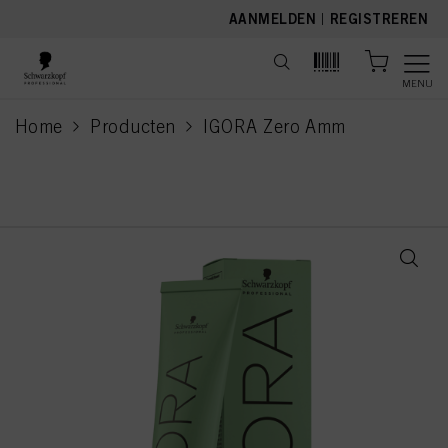
text.skipToContent
text.skipToNavigation
AANMELDEN
|
REGISTREREN
MENU
Home
Producten
IGORA Zero Amm
current page