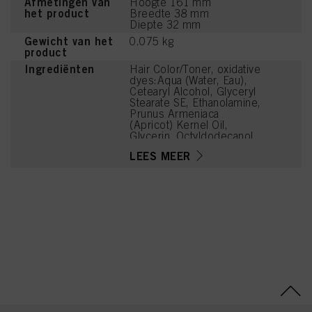
Afmetingen van
Hoogte 161 mm
het product
Breedte 38 mm
Diepte 32 mm
Gewicht van het
0.075 kg
product
Ingrediënten
Hair Color/Toner, oxidative
dyes:Aqua (Water, Eau),
Cetearyl Alcohol, Glyceryl
Stearate SE, Ethanolamine,
Prunus Armeniaca
(Apricot) Kernel Oil,
Glycerin, Octyldodecanol,
Sodium Cetearyl Sulfate,
LEES MEER
Vitis Vinifera (Grape) Seed
Oil, Cocamidopropyl
Betaine, Chondrus
Crispus Powder
(Carrageenan), Toluene-
2,5-Diamine Sulfate,
Sodium Sulfite, Sodium
Chloride, 2-
Methylresorcinol,
Caramel, Resorcinol,
Sodium Sulfate, 2-Amino-
6-Chloro-4-Nitrophenol,
m-Aminophenol, 2-Amino-
3-Hydroxypyridine