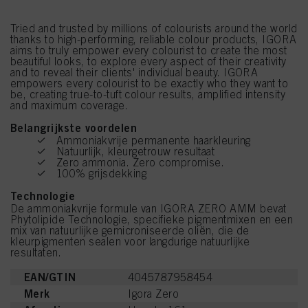
Tried and trusted by millions of colourists around the world
thanks to high-performing, reliable colour products, IGORA
aims to truly empower every colourist to create the most
beautiful looks, to explore every aspect of their creativity
and to reveal their clients' individual beauty. IGORA
empowers every colourist to be exactly who they want to
be, creating true-to-tuft colour results, amplified intensity
and maximum coverage.
Belangrijkste voordelen
Ammoniakvrije permanente haarkleuring
Natuurlijk, kleurgetrouw resultaat
Zero ammonia. Zero compromise.
100% grijsdekking
Technologie
De ammoniakvrije formule van IGORA ZERO AMM bevat
Phytolipide Technologie, specifieke pigmentmixen en een
mix van natuurlijke gemicroniseerde oliën, die de
kleurpigmenten sealen voor langdurige natuurlijke
resultaten.
EAN/GTIN
4045787958454
Merk
Igora Zero