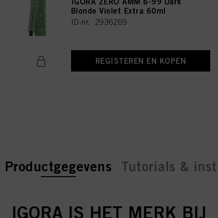
IGORA ZERO AMM 6-99 Dark
Blonde Violet Extra 60ml
ID-nr. 2936269
REGISTEREN EN KOPEN
current tab:
current tab:
Productgegevens
Tutorials & inst
IGORA IS HET MERK BIJ