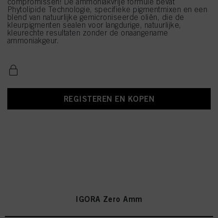
compromissen! De ammoniakvrije formule bevat
Phytolipide Technologie, specifieke pigmentmixen en een
blend van natuurlijke gemicroniseerde oliën, die de
kleurpigmenten sealen voor langdurige, natuurlijke,
kleurechte resultaten zonder de onaangename
ammoniakgeur.
REGISTEREN EN KOPEN
IGORA Zero Amm