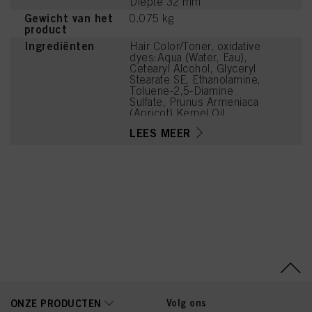
Diepte 32 mm
Gewicht van het
0.075 kg
product
Ingrediënten
Hair Color/Toner, oxidative
dyes:Aqua (Water, Eau),
Cetearyl Alcohol, Glyceryl
Stearate SE, Ethanolamine,
Toluene-2,5-Diamine
Sulfate, Prunus Armeniaca
(Apricot) Kernel Oil,
Glycerin, Octyldodecanol,
LEES MEER
Sodium Cetearyl Sulfate,
Vitis Vinifera (Grape) Seed
Oil, Resorcinol,
Cocamidopropyl Betaine,
Chondrus Crispus Powder
(Carrageenan), m-
Aminophenol, Sodium
Sulfite, Sodium Chloride,
2-Amino-4-
Hydroxyethylaminoanisole
Sulfate, Caramel, Sodium
Sulfate
Volg ons
ONZE PRODUCTEN