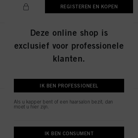
REGISTEREN EN KOPEN
Deze online shop is
IGORA ZERO AMM 6-31 Dark
Blonde Matte Cendré 60ml
exclusief voor professionele
ID-nr. 2936276
klanten.
REGISTEREN EN KOPEN
IK BEN PROFESSIONEEL
IGORA ZERO AMM 7-42
Als u kapper bent of een haarsalon bezit, dan
Medium Blonde Beige Ash 60ml
moet u hier zijn.
ID-nr. 2936242
IK BEN CONSUMENT
REGISTEREN EN KOPEN