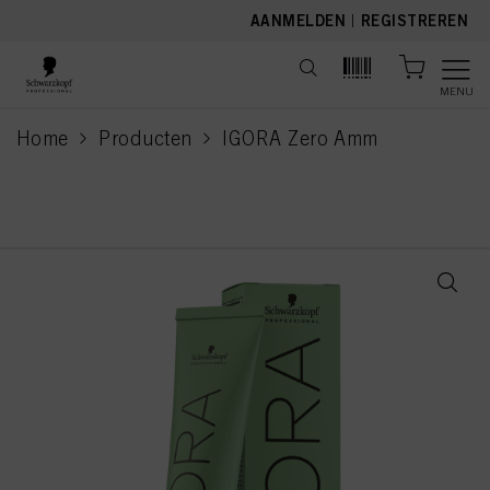
text.skipToContent
text.skipToNavigation
AANMELDEN
|
REGISTREREN
MENU
Home
Producten
IGORA Zero Amm
current page