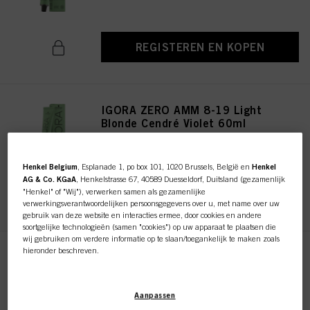
REGISTEREN EN KOPEN
IGORA ZERO AMM 8-19 Light
Blonde Cendré Violet 60ml
ID-nr. 2936261
Henkel Belgium
, Esplanade 1, po box 101, 1020 Brussels, België en
Henkel
AG & Co. KGaA
, Henkelstrasse 67, 40589 Duesseldorf, Duitsland (gezamenlijk
"Henkel" of "Wij"), verwerken samen als gezamenlijke
REGISTEREN EN KOPEN
verwerkingsverantwoordelijken persoonsgegevens over u, met name over uw
gebruik van deze website en interacties ermee, door cookies en andere
soortgelijke technologieën (samen "cookies") op uw apparaat te plaatsen die
wij gebruiken om verdere informatie op te slaan/toegankelijk te maken zoals
hieronder beschreven.
IGORA ZERO AMM 10-19 Ultra
Blonde Cendré Violet 60ml
Met uw toestemming zullen wij en onze partners (inclusief als afzonderlijke of
ID-nr. 2936322
gezamenlijke verwerkingsverantwoordelijken voor de verwerking zoals
Aanpassen
aangegeven in onze Gegevensbeschermingsverklaring waarnaar een link in
de voettekst, sectie "Cookies, Pixel, Fingerprints en vergelijkbare