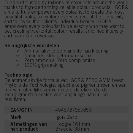
Tried and trusted by millions of colourists around the world
thanks to high-performing, reliable colour products, IGORA
aims to truly empower every colourist to create the most
beautiful looks, to explore every aspect of their creativity
and to reveal their clients' individual beauty. IGORA
empowers every colourist to be exactly who they want to
be, creating true-to-tuft colour results, amplified intensity
and maximum coverage.
Belangrijkste voordelen
Ammoniakvrije permanente haarkleuring
Natuurlijk, kleurgetrouw resultaat
Zero ammonia. Zero compromise.
100% grijsdekking
Technologie
De ammoniakvrije formule van IGORA ZERO AMM bevat
Phytolipide Technologie, specifieke pigmentmixen en een
mix van natuurlijke gemicroniseerde oliën, die de
kleurpigmenten sealen voor langdurige natuurlijke
resultaten.
EAN/GTIN
4045787957853
Merk
Igora Zero
Afmetingen van
Hoogte 161 mm
het product
Breedte 38 mm