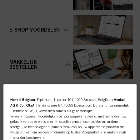
E-SHOP VOORDELEN
MAKKELIJK
BESTELLEN
Henkel Belgium
, Esplanade 1, po box 101, 1020 Brussels, België en
Henkel
AG & Co. KGaA
, Henkelstrasse 67, 40589 Duesseldorf, Duitsland (gezamenlijk
"Henkel" of "Wij"), verwerken samen als gezamenlijke
TOP CATEGORY
verwerkingsverantwoordelijken persoonsgegevens over u, met name over uw
gebruik van deze website en interacties ermee, door cookies en andere
OVERZICHT
soortgelijke technologieën (samen "cookies") op uw apparaat te plaatsen die
wij gebruiken om verdere informatie op te slaan/toegankelijk te maken zoals
hieronder beschreven.