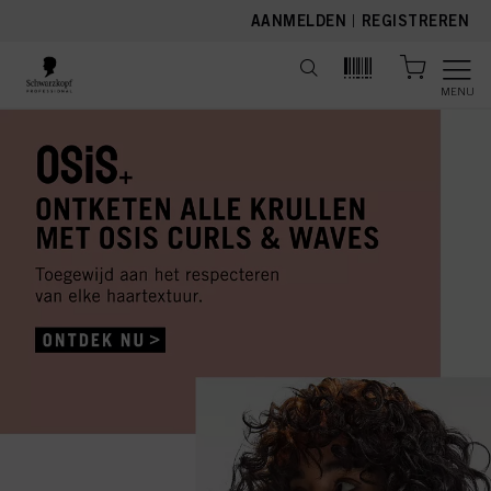
text.skipToContent
text.skipToNavigation
AANMELDEN
|
REGISTREREN
MENU