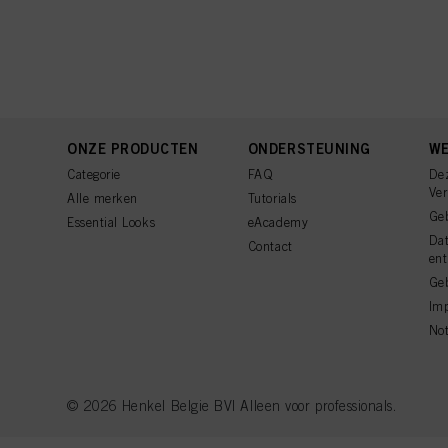
ONZE PRODUCTEN
ONDERSTEUNING
WE
Categorie
FAQ
De
Ve
Alle merken
Tutorials
Ge
Essential Looks
eAcademy
Da
Contact
ent
Geb
Imp
Not
© 2026 Henkel Belgie BV| Alleen voor professionals.