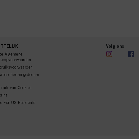
TTELIJK
Volg ons
ze Algemene
rkoopvoorwaarden
bruiksvoorwaarden
tabeschermingsdocum
ruik van Cookies
rint
e For US Residents