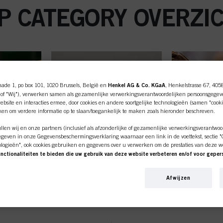
P CATEGORY OVERZI
nade 1, po box 101, 1020 Brussels, België en
Henkel AG & Co. KGaA
, Henkelstrasse 67, 405
of "Wij"), verwerken samen als gezamenlijke verwerkingsverantwoordelijken persoonsgegev
bsite en interacties ermee, door cookies en andere soortgelijke technologieën (samen "cooki
iken om verdere informatie op te slaan/toegankelijk te maken zoals hieronder beschreven.
len wij en onze partners (inclusief als afzonderlijke of gezamenlijke verwerkingsverantwoo
geven in onze Gegevensbeschermingsverklaring waarnaar een link in de voettekst, sectie "Co
ologieën", ook cookies gebruiken en gegevens over u verwerken om de prestaties van deze w
unctionaliteiten te bieden die uw gebruik van deze website verbeteren en/of voor gepe
an deze website en uw commerciële interacties met ons (respectievelijk het bedrijf waarvoo
ine shop is exclusief voor prof
nkopen van onze producten op websites van derden bijhouden, onze informatie over bedrijfs
Afwijzen
over u aanmaken die verrijkt kunnen worden met gegevens die van derden en andere website
en voor gepersonaliseerde marketingdoeleinden, met name om reclame-advertenties weer te 
klanten.
beeld op basis van uw geïdentificeerde interesses) op deze website en andere (externe) medi
n zijn toegewezen, en om het succes van reclamecampagnes te meten en te optimaliseren.
G
STYLING
OMVOR
e over de verwerking van uw gegevens in onze Verklaring Gegevensbescherming waarnaar u 