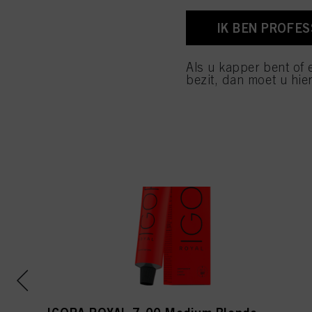
voettekst (sectie "Cook
toekomst intrekken door
IK BEN PROFE
cookies die op deze we
raadplegen door hieron
Als u kapper bent of 
Als u op "Cookie-instel
bezit, dan moet u hier
toestaan voor een of m
van cookies en met de 
alleen cookies gebruikt