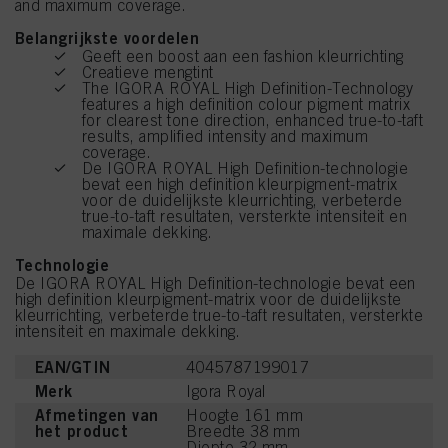
and maximum coverage.
Belangrijkste voordelen
Geeft een boost aan een fashion kleurrichting
Creatieve mengtint
The IGORA ROYAL High Definition-Technology
features a high definition colour pigment matrix
for clearest tone direction, enhanced true-to-taft
results, amplified intensity and maximum
coverage.
De IGORA ROYAL High Definition-technologie
bevat een high definition kleurpigment-matrix
voor de duidelijkste kleurrichting, verbeterde
true-to-taft resultaten, versterkte intensiteit en
maximale dekking.
Technologie
De IGORA ROYAL High Definition-technologie bevat een
high definition kleurpigment-matrix voor de duidelijkste
kleurrichting, verbeterde true-to-taft resultaten, versterkte
intensiteit en maximale dekking.
EAN/GTIN
4045787199017
Merk
Igora Royal
Afmetingen van
Hoogte 161 mm
het product
Breedte 38 mm
Diepte 32 mm