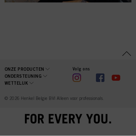
Benzoic Acid, Linalool,
Sodium Benzoate,
Moringa Oleifera Seed
Extract (Moringa
Pterygosperma Seed
Extract), Chlorphenesin,
Methylparaben,
Ethylparaben, CI 77891
(Titanium Dioxide)
Volg ons
ONZE PRODUCTEN
ONDERSTEUNING
WETTELIJK
© 2026 Henkel Belgie BV| Alleen voor professionals.