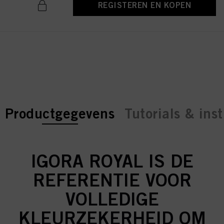
REGISTEREN EN KOPEN
current tab:
current tab:
Productgegevens
Tutorials & inst
IGORA ROYAL IS DE
REFERENTIE VOOR
VOLLEDIGE
KLEURZEKERHEID OM