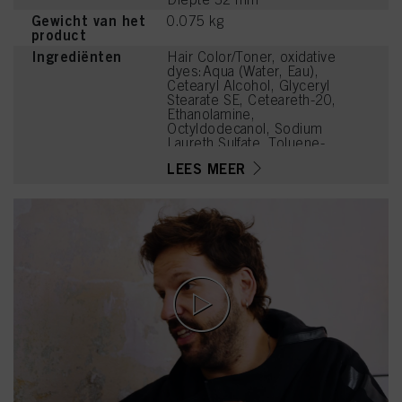
Gewicht van het
0.075 kg
product
Ingrediënten
Hair Color/Toner, oxidative
dyes:Aqua (Water, Eau),
Cetearyl Alcohol, Glyceryl
Stearate SE, Ceteareth-20,
Ethanolamine,
Octyldodecanol, Sodium
Laureth Sulfate, Toluene-
2,5-Diamine Sulfate, 4-
LEES MEER
Amino-2-Hydroxytoluene,
Sodium Cetearyl Sulfate,
Oleic Acid, Glycerin,
Parfum (Fragrance),
Sodium Sulfite,
Ammonium Hydroxide,
Carbomer, Tetrasodium
EDTA, Polyquaternium-39,
Potassium Hydroxide,
Ascorbic Acid,
Tetramethyl
Acetyloctahydronaphthale
nes, Sodium Sulfate,
Linoleamidopropyl PG-
Dimonium Chloride
Phosphate, Propylene
Glycol, Linalyl Acetate,