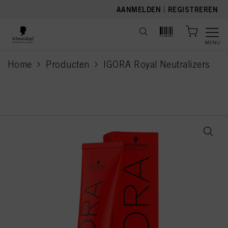
text.skipToContent
text.skipToNavigation
AANMELDEN
|
REGISTREREN
MENU
Home
Producten
IGORA Royal Neutralizers
current page