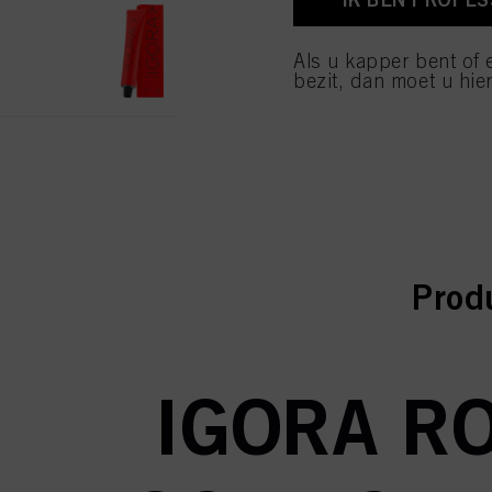
IGORA ROYAL E-1 Cendré Ext
van cookies en met de 
alleen cookies gebruikt
ID-nr. 3075091
Als u kapper bent of 
bezit, dan moet u hier
curr
curr
Prod
IGORA RO