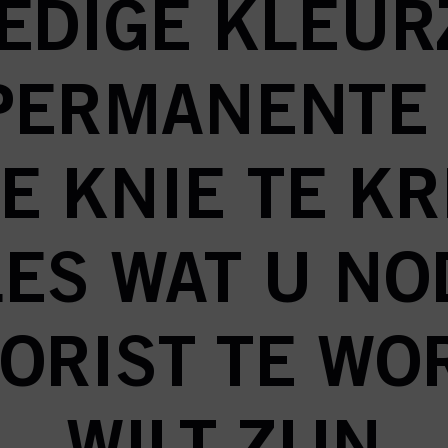
EDIGE KLEU
PERMANENTE
E KNIE TE KR
LES WAT U NO
ORIST TE WO
WILT ZIJN