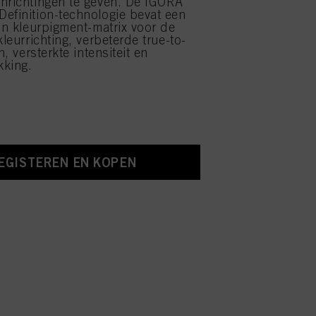
nrichtingen te geven. De IGORA
efinition-technologie bevat een
ion kleurpigment-matrix voor de
kleurrichting, verbeterde true-to-
n, versterkte intensiteit en
kking.
EGISTEREN EN KOPEN