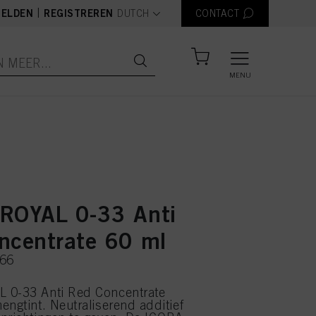
text.language
|
ELDEN
REGISTREREN
DUTCH
CONTACT
MENU
ROYAL 0-33 Anti
ncentrate 60 ml
066
 0-33 Anti Red Concentrate
engtint. Neutraliserend additief