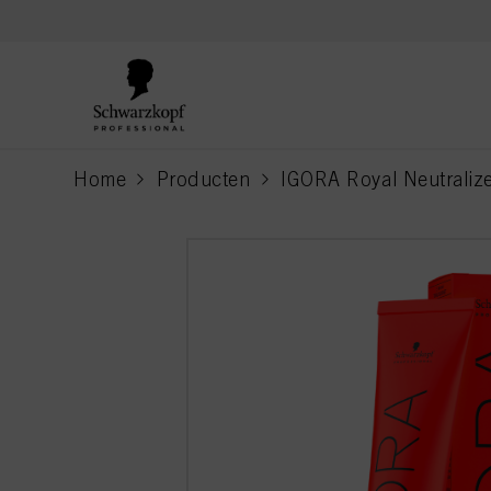
text.skipToContent
text.skipToNavigation
Home
Producten
IGORA Royal Neutraliz
current page