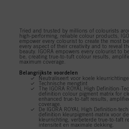
Tried and trusted by millions of colourists ar
high-performing, reliable colour products, IGO
empower every colourist to create the most bea
every aspect of their creativity and to reveal th
beauty. IGORA empowers every colourist to be
be, creating true-to-tuft colour results, amplif
maximum coverage.
Belangrijkste voordelen
Neutraliseert voor koele kleurrichting
Technische mengtint
The IGORA ROYAL High Definition-Tec
definition colour pigment matrix for cl
enhanced true-to-taft results, amplif
coverage.
De IGORA ROYAL High Definition-tech
definition kleurpigment-matrix voor de
kleurrichting, verbeterde true-to-taft r
intensiteit en maximale dekking.