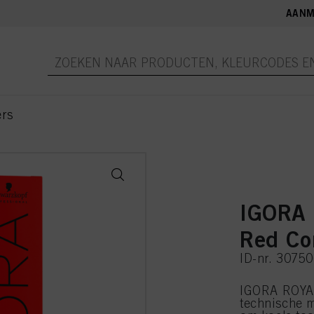
AANM
ers
IGORA 
Red Co
ID-nr. 3075
IGORA ROYAL
technische m