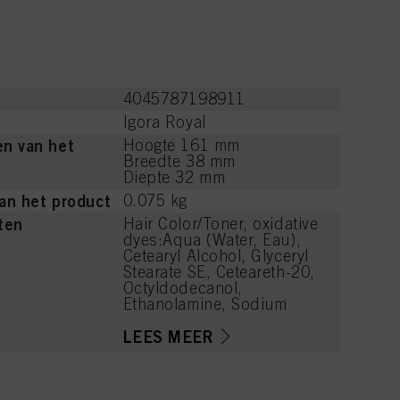
4045787198911
Igora Royal
n van het
Hoogte 161 mm
Breedte 38 mm
Diepte 32 mm
an het product
0.075 kg
ten
Hair Color/Toner, oxidative
dyes:Aqua (Water, Eau),
Cetearyl Alcohol, Glyceryl
Stearate SE, Ceteareth-20,
Octyldodecanol,
Ethanolamine, Sodium
Laureth Sulfate, Sodium
Cetearyl Sulfate, 1,3-Bis-
LEES MEER
(2,4-Diaminophenoxy)
Propane HCl, Toluene-2,5-
Diamine Sulfate, Oleic