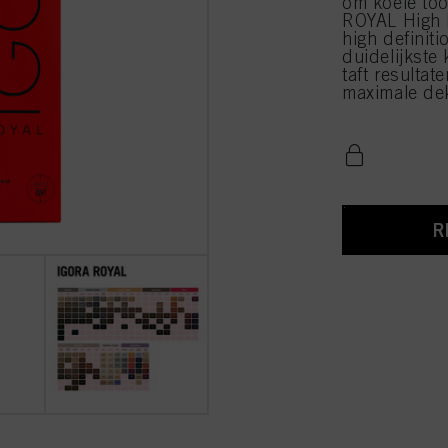
om koele too
ROYAL High D
high definit
duidelijkste 
taft resultate
maximale de
R