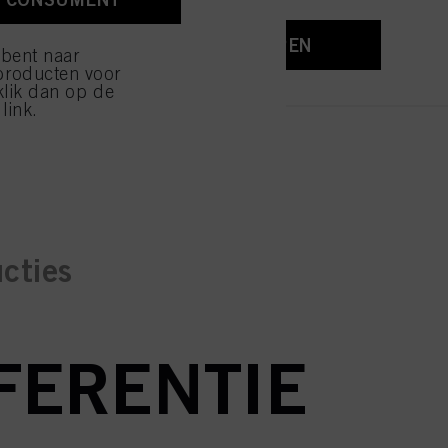
ijzen" klikt, worden
REGISTEREN EN KOPEN
 bent naar
producten voor
klik dan op de
link.
ucties
EFERENTIE