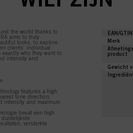
ound the world thanks to
EAN/GTIN
RA aims to truly
Merk
utiful looks, to explore
eir clients' individual
Afmetinge
 exactly who they want to
product
ied intensity and
Gewicht v
Ingrediën
en
hnology features a high
earest tone direction,
ied intensity and maximum
nologie bevat een high
 duidelijkste
esultaten, versterkte