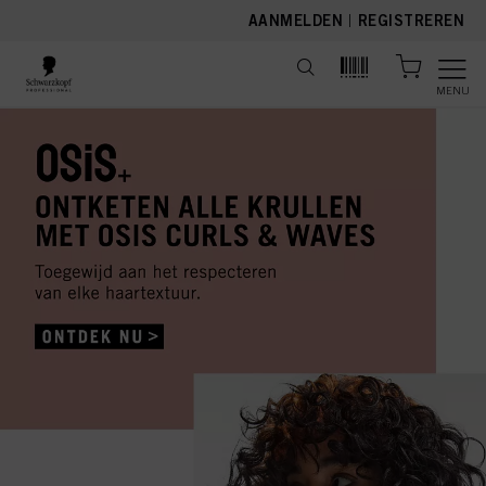
text.skipToContent
text.skipToNavigation
AANMELDEN
|
REGISTREREN
MENU