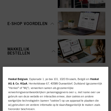
E-SHOP VOORDELEN
MAKKELIJK
BESTELLEN
Henkel Belgium
, Esplanade 1, po box 101, 1020 Brussels, België en
Henkel
AG & Co. KGaA
, Henkelstrasse 67, 40589 Duesseldorf, Duitsland (gezamenlijk
"Henkel" of "Wij"), verwerken samen als gezamenlijke
TOP CATEGORY
verwerkingsverantwoordelijken persoonsgegevens over u, met name over uw
gebruik van deze website en interacties ermee, door cookies en andere
OVERZICHT
soortgelijke technologieën (samen "cookies") op uw apparaat te plaatsen die
wij gebruiken om verdere informatie op te slaan/toegankelijk te maken zoals
hieronder beschreven.