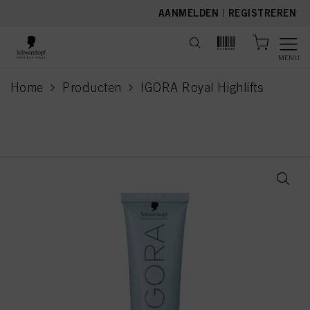
text.skipToContent
text.skipToNavigation
AANMELDEN
|
REGISTREREN
MENU
Home
Producten
IGORA Royal Highlifts
current page