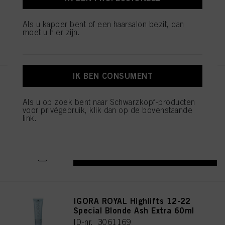
informatie over elke cookie raadplegen door hieronder op "aanpassen" te
klikken.
Als u kapper bent of een haarsalon bezit, dan
Als u op "Cookie-instellingen" klikt, kunt u meer informatie vinden over de
moet u hier zijn.
verwerking van uw gegevens / het gebruik van cookies en deze toestaan voor
REGISTEREN EN KOPEN
een of meer van de hierboven genoemde doeleinden. Door op "Alles
aanvaarden" te klikken, gaat u akkoord met het gebruik van cookies en met
de verwerking van uw persoonsgegevens voor alle hierboven vermelde
doeleinden. Als u op "Afwijzen" klikt, worden alleen cookies gebruikt die
IK BEN CONSUMENT
technisch noodzakelijk zijn om u deze website aan te kunnen bieden..
IGORA ROYAL Highlifts 12-21
Special Blonde Ash Cendré
Als u op zoek bent naar Schwarzkopf-producten
60ml
voor privégebruik, klik dan op de bovenstaande
ID-nr. 3061165
link.
REGISTEREN EN KOPEN
IGORA ROYAL Highlifts 12-22
Special Blonde Ash Extra 60ml
ID-nr. 3061169