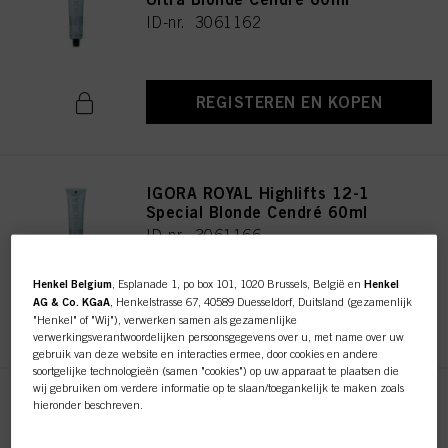
ID-nr. 3061162
REGISTEREN EN KOPEN
IGORA ROYAL Highlifts 12-1
Special Blonde Cendré 60ml
ID-nr. 3061166
Henkel Belgium
, Esplanade 1, po box 101, 1020 Brussels, België en
Henkel
AG & Co. KGaA
, Henkelstrasse 67, 40589 Duesseldorf, Duitsland (gezamenlijk
REGISTEREN EN KOPEN
"Henkel" of "Wij"), verwerken samen als gezamenlijke
verwerkingsverantwoordelijken persoonsgegevens over u, met name over uw
gebruik van deze website en interacties ermee, door cookies en andere
soortgelijke technologieën (samen "cookies") op uw apparaat te plaatsen die
wij gebruiken om verdere informatie op te slaan/toegankelijk te maken zoals
IGORA ROYAL Highlifts 12-19
hieronder beschreven.
Special Blonde Cendré Violet
Met uw toestemming zullen wij en onze partners (inclusief als afzonderlijke of
60ml