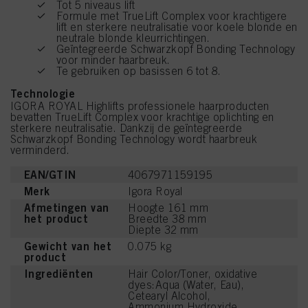
Tot 5 niveaus lift
Formule met TrueLift Complex voor krachtigere
lift en sterkere neutralisatie voor koele blonde en
neutrale blonde kleurrichtingen.
Geïntegreerde Schwarzkopf Bonding Technology
voor minder haarbreuk.
Te gebruiken op basissen 6 tot 8.
Technologie
IGORA ROYAL Highlifts professionele haarproducten
bevatten TrueLift Complex voor krachtige oplichting en
sterkere neutralisatie. Dankzij de geïntegreerde
Schwarzkopf Bonding Technology wordt haarbreuk
verminderd.
EAN/GTIN
4067971159195
Merk
Igora Royal
Afmetingen van
Hoogte 161 mm
het product
Breedte 38 mm
Diepte 32 mm
Gewicht van het
0.075 kg
product
Ingrediënten
Hair Color/Toner, oxidative
dyes:Aqua (Water, Eau),
Cetearyl Alcohol,
Ammonium Hydroxide,