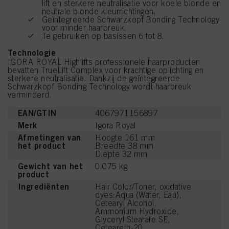
lift en sterkere neutralisatie voor koele blonde en
neutrale blonde kleurrichtingen.
Geïntegreerde Schwarzkopf Bonding Technology
voor minder haarbreuk.
Te gebruiken op basissen 6 tot 8.
Technologie
IGORA ROYAL Highlifts professionele haarproducten
bevatten TrueLift Complex voor krachtige oplichting en
sterkere neutralisatie. Dankzij de geïntegreerde
Schwarzkopf Bonding Technology wordt haarbreuk
verminderd.
EAN/GTIN
4067971156897
Merk
Igora Royal
Afmetingen van
Hoogte 161 mm
het product
Breedte 38 mm
Diepte 32 mm
Gewicht van het
0.075 kg
product
Ingrediënten
Hair Color/Toner, oxidative
dyes:Aqua (Water, Eau),
Cetearyl Alcohol,
Ammonium Hydroxide,
Glyceryl Stearate SE,
Ceteareth-20,