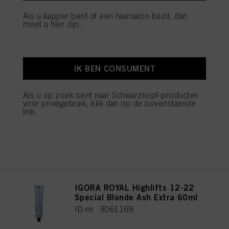
klikken.
Als u kapper bent of een haarsalon bezit, dan
REGISTEREN EN KOPEN
Als u op "Cookie-instellingen" klikt, kunt u meer informatie vinden over de
moet u hier zijn.
verwerking van uw gegevens / het gebruik van cookies en deze toestaan voor
een of meer van de hierboven genoemde doeleinden. Door op "Alles
aanvaarden" te klikken, gaat u akkoord met het gebruik van cookies en met
de verwerking van uw persoonsgegevens voor alle hierboven vermelde
doeleinden. Als u op "Afwijzen" klikt, worden alleen cookies gebruikt die
IK BEN CONSUMENT
IGORA ROYAL Highlifts 12-21
technisch noodzakelijk zijn om u deze website aan te kunnen bieden..
Special Blonde Ash Cendré
60ml
Als u op zoek bent naar Schwarzkopf-producten
ID-nr. 3061165
voor privégebruik, klik dan op de bovenstaande
link.
REGISTEREN EN KOPEN
IGORA ROYAL Highlifts 12-22
Special Blonde Ash Extra 60ml
ID-nr. 3061169