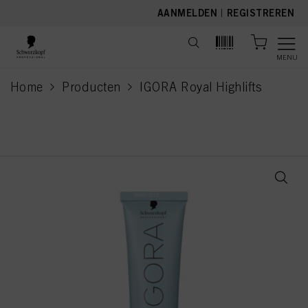
text.skipToContent
text.skipToNavigation
AANMELDEN
|
REGISTREREN
MENU
Home
Producten
IGORA Royal Highlifts
current page