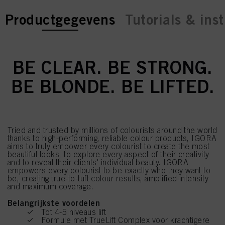
current tab:
current tab:
Productgegevens
Tutorials & inst
BE CLEAR. BE STRONG.
BE BLONDE. BE LIFTED.
Tried and trusted by millions of colourists around the world
thanks to high-performing, reliable colour products, IGORA
aims to truly empower every colourist to create the most
beautiful looks, to explore every aspect of their creativity
and to reveal their clients' individual beauty. IGORA
empowers every colourist to be exactly who they want to
be, creating true-to-tuft colour results, amplified intensity
and maximum coverage.
Belangrijkste voordelen
Tot 4-5 niveaus lift
Formule met TrueLift Complex voor krachtigere