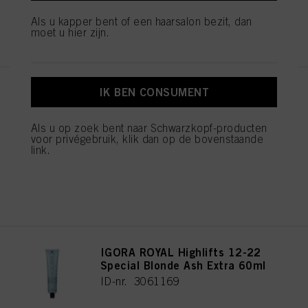
klikken.
Als u kapper bent of een haarsalon bezit, dan
REGISTEREN EN KOPEN
Als u op "Cookie-instellingen" klikt, kunt u meer informatie vinden over de
moet u hier zijn.
verwerking van uw gegevens / het gebruik van cookies en deze toestaan voor
een of meer van de hierboven genoemde doeleinden. Door op "Alles
aanvaarden" te klikken, gaat u akkoord met het gebruik van cookies en met
de verwerking van uw persoonsgegevens voor alle hierboven vermelde
doeleinden. Als u op "Afwijzen" klikt, worden alleen cookies gebruikt die
IK BEN CONSUMENT
IGORA ROYAL Highlifts 12-21
technisch noodzakelijk zijn om u deze website aan te kunnen bieden..
Special Blonde Ash Cendré
60ml
Als u op zoek bent naar Schwarzkopf-producten
ID-nr. 3061165
voor privégebruik, klik dan op de bovenstaande
link.
REGISTEREN EN KOPEN
IGORA ROYAL Highlifts 12-22
Special Blonde Ash Extra 60ml
ID-nr. 3061169