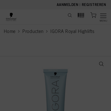
text.skipToContent
text.skipToNavigation
AANMELDEN
|
REGISTREREN
MENU
Home
Producten
IGORA Royal Highlifts
current page