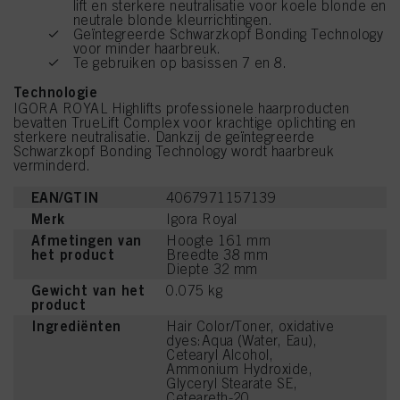
lift en sterkere neutralisatie voor koele blonde en
neutrale blonde kleurrichtingen.
Geïntegreerde Schwarzkopf Bonding Technology
voor minder haarbreuk.
Te gebruiken op basissen 7 en 8.
Technologie
IGORA ROYAL Highlifts professionele haarproducten
bevatten TrueLift Complex voor krachtige oplichting en
sterkere neutralisatie. Dankzij de geïntegreerde
Schwarzkopf Bonding Technology wordt haarbreuk
verminderd.
EAN/GTIN
4067971157139
Merk
Igora Royal
Afmetingen van
Hoogte 161 mm
het product
Breedte 38 mm
Diepte 32 mm
Gewicht van het
0.075 kg
product
Ingrediënten
Hair Color/Toner, oxidative
dyes:Aqua (Water, Eau),
Cetearyl Alcohol,
Ammonium Hydroxide,
Glyceryl Stearate SE,
Ceteareth-20,