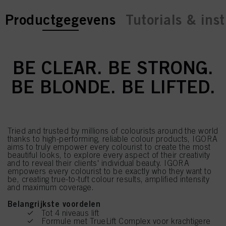
current tab:
current tab:
Productgegevens
Tutorials & inst
BE CLEAR. BE STRONG.
BE BLONDE. BE LIFTED.
Tried and trusted by millions of colourists around the world
thanks to high-performing, reliable colour products, IGORA
aims to truly empower every colourist to create the most
beautiful looks, to explore every aspect of their creativity
and to reveal their clients' individual beauty. IGORA
empowers every colourist to be exactly who they want to
be, creating true-to-tuft colour results, amplified intensity
and maximum coverage.
Belangrijkste voordelen
Tot 4 niveaus lift
Formule met TrueLift Complex voor krachtigere