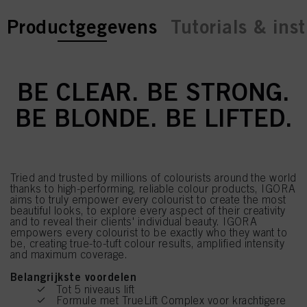
current tab:
current tab:
Productgegevens
Tutorials & inst
BE CLEAR. BE STRONG.
BE BLONDE. BE LIFTED.
Tried and trusted by millions of colourists around the world
thanks to high-performing, reliable colour products, IGORA
aims to truly empower every colourist to create the most
beautiful looks, to explore every aspect of their creativity
and to reveal their clients' individual beauty. IGORA
empowers every colourist to be exactly who they want to
be, creating true-to-tuft colour results, amplified intensity
and maximum coverage.
Belangrijkste voordelen
Tot 5 niveaus lift
Formule met TrueLift Complex voor krachtigere