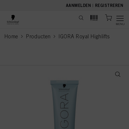
text.skipToContent
text.skipToNavigation
AANMELDEN
|
REGISTREREN
MENU
Home
Producten
IGORA Royal Highlifts
current page