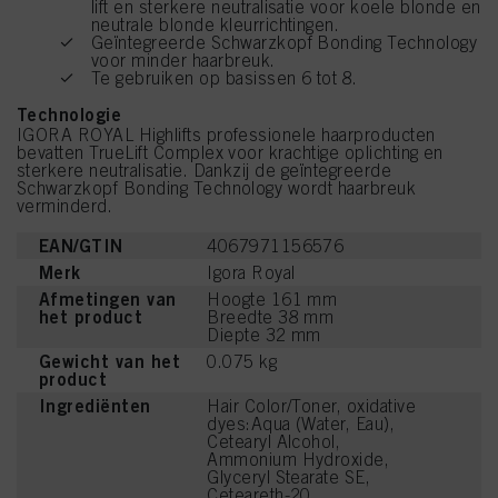
lift en sterkere neutralisatie voor koele blonde en
neutrale blonde kleurrichtingen.
Geïntegreerde Schwarzkopf Bonding Technology
voor minder haarbreuk.
Te gebruiken op basissen 6 tot 8.
Technologie
IGORA ROYAL Highlifts professionele haarproducten
bevatten TrueLift Complex voor krachtige oplichting en
sterkere neutralisatie. Dankzij de geïntegreerde
Schwarzkopf Bonding Technology wordt haarbreuk
verminderd.
EAN/GTIN
4067971156576
Merk
Igora Royal
Afmetingen van
Hoogte 161 mm
het product
Breedte 38 mm
Diepte 32 mm
Gewicht van het
0.075 kg
product
Ingrediënten
Hair Color/Toner, oxidative
dyes:Aqua (Water, Eau),
Cetearyl Alcohol,
Ammonium Hydroxide,
Glyceryl Stearate SE,
Ceteareth-20,