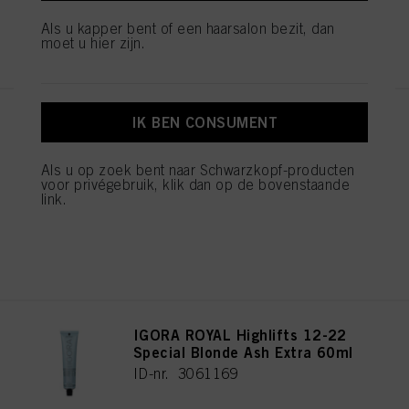
klikken.
Als u kapper bent of een haarsalon bezit, dan
REGISTEREN EN KOPEN
Als u op "Cookie-instellingen" klikt, kunt u meer informatie vinden over de
moet u hier zijn.
verwerking van uw gegevens / het gebruik van cookies en deze toestaan voor
een of meer van de hierboven genoemde doeleinden. Door op "Alles
aanvaarden" te klikken, gaat u akkoord met het gebruik van cookies en met
de verwerking van uw persoonsgegevens voor alle hierboven vermelde
doeleinden. Als u op "Afwijzen" klikt, worden alleen cookies gebruikt die
IK BEN CONSUMENT
IGORA ROYAL Highlifts 12-21
technisch noodzakelijk zijn om u deze website aan te kunnen bieden..
Special Blonde Ash Cendré
60ml
Als u op zoek bent naar Schwarzkopf-producten
ID-nr. 3061165
voor privégebruik, klik dan op de bovenstaande
link.
REGISTEREN EN KOPEN
IGORA ROYAL Highlifts 12-22
Special Blonde Ash Extra 60ml
ID-nr. 3061169