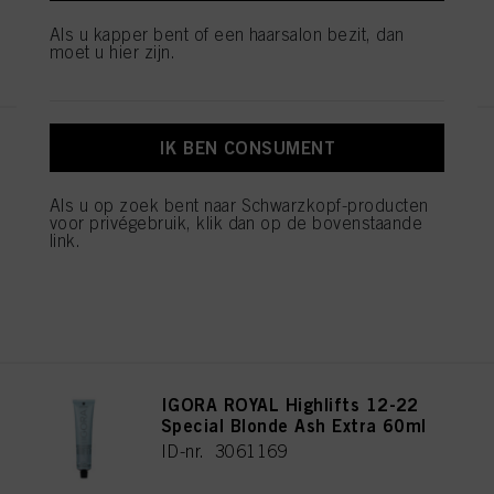
klikken.
Als u kapper bent of een haarsalon bezit, dan
REGISTEREN EN KOPEN
Als u op "Cookie-instellingen" klikt, kunt u meer informatie vinden over de
moet u hier zijn.
verwerking van uw gegevens / het gebruik van cookies en deze toestaan voor
een of meer van de hierboven genoemde doeleinden. Door op "Alles
aanvaarden" te klikken, gaat u akkoord met het gebruik van cookies en met
de verwerking van uw persoonsgegevens voor alle hierboven vermelde
doeleinden. Als u op "Afwijzen" klikt, worden alleen cookies gebruikt die
IK BEN CONSUMENT
IGORA ROYAL Highlifts 12-21
technisch noodzakelijk zijn om u deze website aan te kunnen bieden..
Special Blonde Ash Cendré
60ml
Als u op zoek bent naar Schwarzkopf-producten
ID-nr. 3061165
voor privégebruik, klik dan op de bovenstaande
link.
REGISTEREN EN KOPEN
IGORA ROYAL Highlifts 12-22
Special Blonde Ash Extra 60ml
ID-nr. 3061169