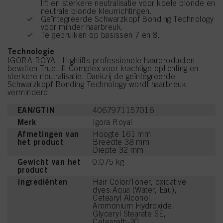
lift en sterkere neutralisatie voor koele blonde en
neutrale blonde kleurrichtingen.
Geïntegreerde Schwarzkopf Bonding Technology
voor minder haarbreuk.
Te gebruiken op basissen 7 en 8.
Technologie
IGORA ROYAL Highlifts professionele haarproducten
bevatten TrueLift Complex voor krachtige oplichting en
sterkere neutralisatie. Dankzij de geïntegreerde
Schwarzkopf Bonding Technology wordt haarbreuk
verminderd.
EAN/GTIN
4067971157016
Merk
Igora Royal
Afmetingen van
Hoogte 161 mm
het product
Breedte 38 mm
Diepte 32 mm
Gewicht van het
0.075 kg
product
Ingrediënten
Hair Color/Toner, oxidative
dyes:Aqua (Water, Eau),
Cetearyl Alcohol,
Ammonium Hydroxide,
Glyceryl Stearate SE,
Ceteareth-20,