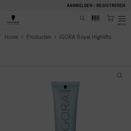
text.skipToContent
text.skipToNavigation
AANMELDEN
|
REGISTREREN
MENU
Home
Producten
IGORA Royal Highlifts
current page