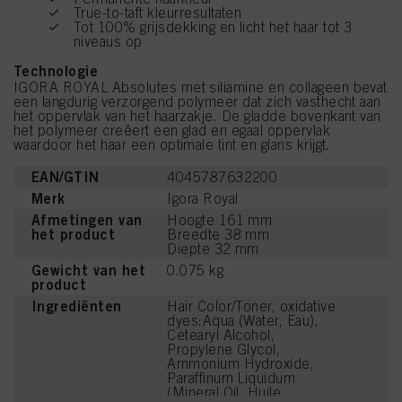
True-to-taft kleurresultaten
Tot 100% grijsdekking en licht het haar tot 3
niveaus op
Technologie
IGORA ROYAL Absolutes met siliamine en collageen bevat
een langdurig verzorgend polymeer dat zich vasthecht aan
het oppervlak van het haarzakje. De gladde bovenkant van
het polymeer creëert een glad en egaal oppervlak
waardoor het haar een optimale tint en glans krijgt.
EAN/GTIN
4045787632200
Merk
Igora Royal
Afmetingen van
Hoogte 161 mm
het product
Breedte 38 mm
Diepte 32 mm
Gewicht van het
0.075 kg
product
Ingrediënten
Hair Color/Toner, oxidative
dyes:Aqua (Water, Eau),
Cetearyl Alcohol,
Propylene Glycol,
Ammonium Hydroxide,
Paraffinum Liquidum
(Mineral Oil, Huile