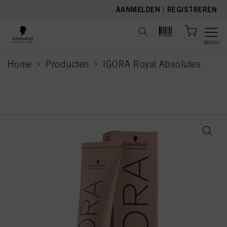
text.skipToContent
text.skipToNavigation
AANMELDEN
|
REGISTREREN
MENU
Home
Producten
IGORA Royal Absolutes
current page