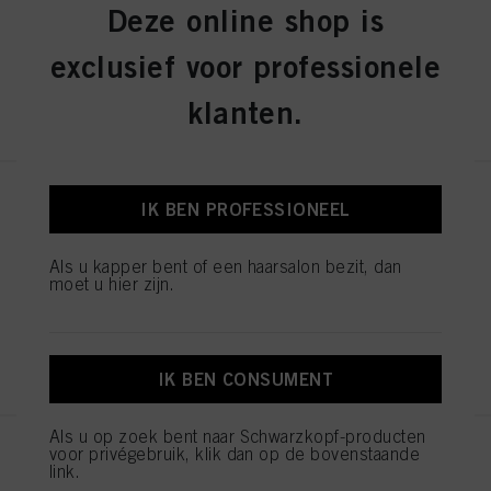
Deze online shop is
ID-nr. 3075178
exclusief voor professionele
REGISTEREN EN KOPEN
klanten.
IGORA ROYAL Absolutes 9-50
IK BEN PROFESSIONEEL
Extra Light Blonde Gold Natural
60ml
Als u kapper bent of een haarsalon bezit, dan
ID-nr. 3075104
moet u hier zijn.
REGISTEREN EN KOPEN
IK BEN CONSUMENT
Als u op zoek bent naar Schwarzkopf-producten
voor privégebruik, klik dan op de bovenstaande
IGORA ROYAL Absolutes 7-560
link.
Medium Blonde Gold Chocolate