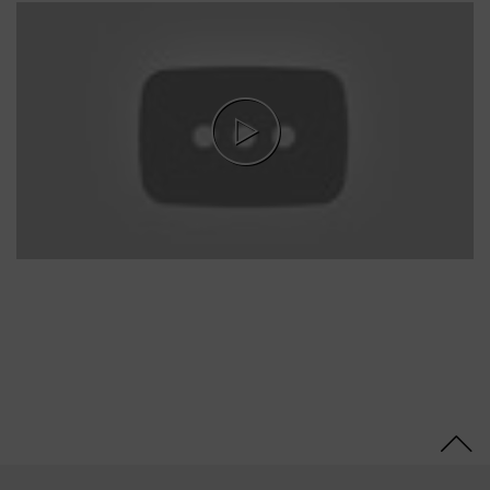
Diisopropanolamino-PG-
Propyl Dimethicone/Bis-
Isobutyl PEG-14
Copolymer, Steareth-100,
Glyceryl Stearate,
Resorcinol, Tetrasodium
EDTA, Ethanolamine,
Parfum (Fragrance),
Sodium Sulfite, 2-Amino-
6-Chloro-4-Nitrophenol,
2-Methylresorcinol,
Glycerin, Butyloctanol,
Polysorbate 20, m-
Aminophenol, 2-Amino-3-
Hydroxypyridine,
Tetramethyl
Acetyloctahydronaphthale
nes, Hydrolyzed Collagen,
Lactic Acid, Linalyl
Acetate, Linalool, Sodium
Benzoate, Biotin, Moringa
Oleifera Seed Extract
(Moringa Pterygosperma
Seed Extract),
Chlorphenesin, Benzoic
Acid, Sorbic Acid,
Methylparaben,
Ethylparaben