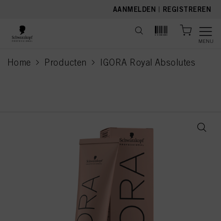
text.skipToContent
text.skipToNavigation
AANMELDEN
|
REGISTREREN
MENU
Home
Producten
IGORA Royal Absolutes
current page