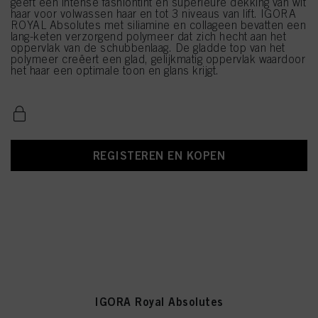
geeft een intense fashiontint en superieure dekking van wit
haar voor volwassen haar en tot 3 niveaus van lift. IGORA
ROYAL Absolutes met siliamine en collageen bevatten een
lang-keten verzorgend polymeer dat zich hecht aan het
oppervlak van de schubbenlaag. De gladde top van het
polymeer creëert een glad, gelijkmatig oppervlak waardoor
het haar een optimale toon en glans krijgt.
REGISTEREN EN KOPEN
IGORA Royal Absolutes