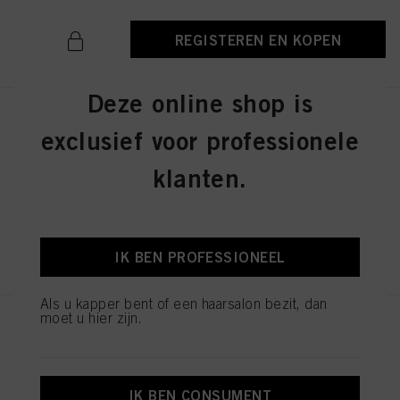
doeleinden. Als u op "Afwijzen" klikt, worden alleen cookies gebruikt die
technisch noodzakelijk zijn om u deze website aan te kunnen bieden..
REGISTEREN EN KOPEN
Deze online shop is
IGORA ROYAL Absolutes 9-50
exclusief voor professionele
Extra Light Blonde Gold Natural
60ml
klanten.
ID-nr. 3075104
REGISTEREN EN KOPEN
IK BEN PROFESSIONEEL
Als u kapper bent of een haarsalon bezit, dan
moet u hier zijn.
IGORA ROYAL Absolutes 7-560
Medium Blonde Gold Chocolate
Natural 60ml
ID-nr. 3075196
IK BEN CONSUMENT