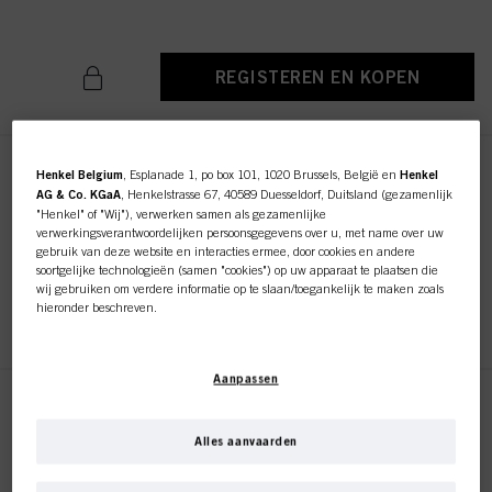
REGISTEREN EN KOPEN
IGORA ROYAL Absolutes 5-50
Henkel Belgium
, Esplanade 1, po box 101, 1020 Brussels, België en
Henkel
AG & Co. KGaA
, Henkelstrasse 67, 40589 Duesseldorf, Duitsland (gezamenlijk
Light Brown Gold Natural 60ml
"Henkel" of "Wij"), verwerken samen als gezamenlijke
ID-nr. 3075117
verwerkingsverantwoordelijken persoonsgegevens over u, met name over uw
gebruik van deze website en interacties ermee, door cookies en andere
soortgelijke technologieën (samen "cookies") op uw apparaat te plaatsen die
wij gebruiken om verdere informatie op te slaan/toegankelijk te maken zoals
hieronder beschreven.
REGISTEREN EN KOPEN
Met uw toestemming zullen wij en onze partners (inclusief als afzonderlijke of
gezamenlijke verwerkingsverantwoordelijken voor de verwerking zoals
Aanpassen
aangegeven in onze Gegevensbeschermingsverklaring waarnaar een link in
de voettekst, sectie "Cookies, Pixel, Fingerprints en vergelijkbare
IGORA ROYAL Absolutes 6-50
technologieën", ook cookies gebruiken en gegevens over u verwerken om de
Dark Blonde Gold Natural 60ml
prestaties van deze website
te meten en te optimaliseren, om u
Alles aanvaarden
ID-nr. 3075148
functionaliteiten te bieden die uw gebruik van deze website verbeteren
en/of voor gepersonaliseerde marketing
. Wij zullen uw gebruik van deze