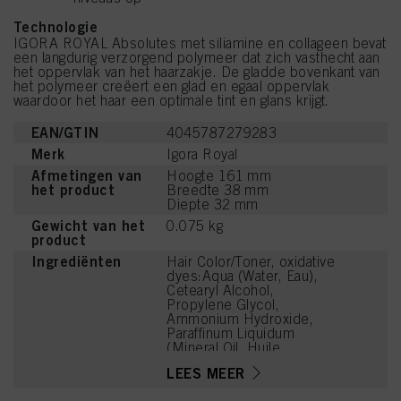
Technologie
IGORA ROYAL Absolutes met siliamine en collageen bevat
een langdurig verzorgend polymeer dat zich vasthecht aan
het oppervlak van het haarzakje. De gladde bovenkant van
het polymeer creëert een glad en egaal oppervlak
waardoor het haar een optimale tint en glans krijgt.
EAN/GTIN
4045787279283
Merk
Igora Royal
Afmetingen van
Hoogte 161 mm
het product
Breedte 38 mm
Diepte 32 mm
Gewicht van het
0.075 kg
product
Ingrediënten
Hair Color/Toner, oxidative
dyes:Aqua (Water, Eau),
Cetearyl Alcohol,
Propylene Glycol,
Ammonium Hydroxide,
Paraffinum Liquidum
(Mineral Oil, Huile
Minérale), Ceteareth-20,
LEES MEER
Toluene-2,5-Diamine
Sulfate, Bis-