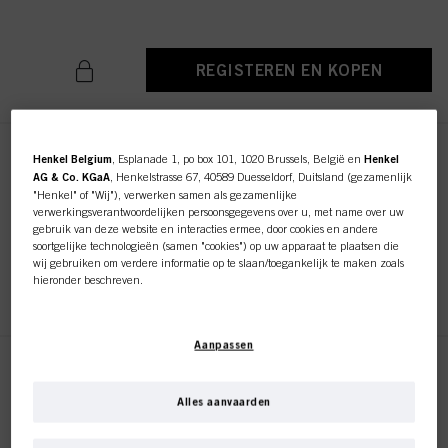
REGISTEREN EN KOPEN
IGORA ROYAL Absolutes 5-50
Henkel Belgium
, Esplanade 1, po box 101, 1020 Brussels, België en
Henkel
AG & Co. KGaA
, Henkelstrasse 67, 40589 Duesseldorf, Duitsland (gezamenlijk
Light Brown Gold Natural 60ml
"Henkel" of "Wij"), verwerken samen als gezamenlijke
ID-nr. 3075117
verwerkingsverantwoordelijken persoonsgegevens over u, met name over uw
gebruik van deze website en interacties ermee, door cookies en andere
soortgelijke technologieën (samen "cookies") op uw apparaat te plaatsen die
wij gebruiken om verdere informatie op te slaan/toegankelijk te maken zoals
hieronder beschreven.
REGISTEREN EN KOPEN
Met uw toestemming zullen wij en onze partners (inclusief als afzonderlijke of
gezamenlijke verwerkingsverantwoordelijken voor de verwerking zoals
Aanpassen
aangegeven in onze Gegevensbeschermingsverklaring waarnaar een link in
de voettekst, sectie "Cookies, Pixel, Fingerprints en vergelijkbare
IGORA ROYAL Absolutes 6-50
technologieën", ook cookies gebruiken en gegevens over u verwerken om de
Dark Blonde Gold Natural 60ml
prestaties van deze website
te meten en te optimaliseren, om u
Alles aanvaarden
ID-nr. 3075148
functionaliteiten te bieden die uw gebruik van deze website verbeteren
en/of voor gepersonaliseerde marketing
. Wij zullen uw gebruik van deze