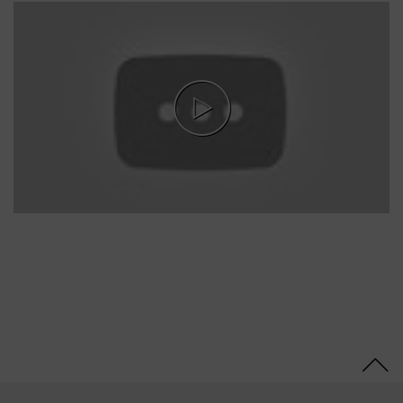
Diisopropanolamino-PG-
Propyl Dimethicone/Bis-
Isobutyl PEG-14
Copolymer, Steareth-100,
Ethanolamine, Glyceryl
Stearate, 4-Amino-m-
Cresol, Tetrasodium
EDTA, 4-Amino-2-
Hydroxytoluene, Parfum
(Fragrance), 2-Amino-3-
Hydroxypyridine, m-
Aminophenol, 2-
Methylresorcinol, Sodium
Sulfite, Resorcinol,
Glycerin, Butyloctanol,
Polysorbate 20, 2-Amino-
6-Chloro-4-Nitrophenol,
Tetramethyl
Acetyloctahydronaphthale
nes, Hydrolyzed Collagen,
Lactic Acid, Linalyl
Acetate, Linalool, Sodium
Benzoate, Biotin, Moringa
Oleifera Seed Extract
(Moringa Pterygosperma
Seed Extract),
Chlorphenesin, Benzoic
Acid, Sorbic Acid,