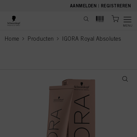
text.skipToContent
text.skipToNavigation
AANMELDEN
|
REGISTREREN
MENU
Home
Producten
IGORA Royal Absolutes
current page