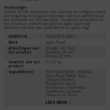
Technologie
IGORA ROYAL Absolutes met siliamine en collageen bevat
een langdurig verzorgend polymeer dat zich vasthecht aan
het oppervlak van het haarzakje. De gladde bovenkant van
het polymeer creëert een glad en egaal oppervlak
waardoor het haar een optimale tint en glans krijgt.
EAN/GTIN
4045787278804
Merk
Igora Royal
Afmetingen van
Hoogte 161 mm
het product
Breedte 38 mm
Diepte 32 mm
Gewicht van het
0.075 kg
product
Ingrediënten
Hair Color/Toner, oxidative
dyes:Aqua (Water, Eau),
Cetearyl Alcohol,
Propylene Glycol,
Ammonium Hydroxide,
Paraffinum Liquidum
(Mineral Oil, Huile
Minérale), Ceteareth-20,
LEES MEER
Toluene-2,5-Diamine
Sulfate, Bis-