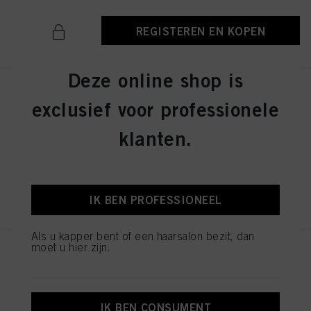
doeleinden. Als u op "Afwijzen" klikt, worden alleen cookies gebruikt die
technisch noodzakelijk zijn om u deze website aan te kunnen bieden..
REGISTEREN EN KOPEN
Deze online shop is
IGORA ROYAL Absolutes 9-50
exclusief voor professionele
Extra Light Blonde Gold Natural
60ml
klanten.
ID-nr. 3075104
REGISTEREN EN KOPEN
IK BEN PROFESSIONEEL
Als u kapper bent of een haarsalon bezit, dan
moet u hier zijn.
IGORA ROYAL Absolutes 7-560
Medium Blonde Gold Chocolate
Natural 60ml
ID-nr. 3075196
IK BEN CONSUMENT