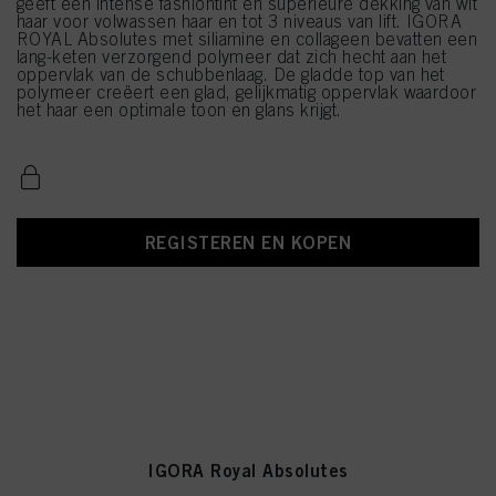
geeft een intense fashiontint en superieure dekking van wit
haar voor volwassen haar en tot 3 niveaus van lift. IGORA
ROYAL Absolutes met siliamine en collageen bevatten een
lang-keten verzorgend polymeer dat zich hecht aan het
oppervlak van de schubbenlaag. De gladde top van het
polymeer creëert een glad, gelijkmatig oppervlak waardoor
het haar een optimale toon en glans krijgt.
REGISTEREN EN KOPEN
IGORA Royal Absolutes