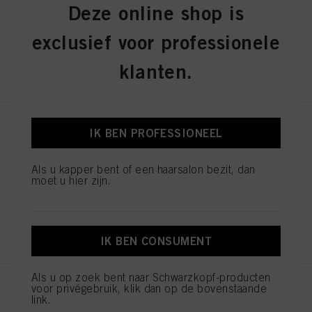
Deze online shop is
ID-nr. 3075178
exclusief voor professionele
REGISTEREN EN KOPEN
klanten.
IGORA ROYAL Absolutes 9-50
IK BEN PROFESSIONEEL
Extra Light Blonde Gold Natural
60ml
Als u kapper bent of een haarsalon bezit, dan
ID-nr. 3075104
moet u hier zijn.
REGISTEREN EN KOPEN
IK BEN CONSUMENT
Als u op zoek bent naar Schwarzkopf-producten
voor privégebruik, klik dan op de bovenstaande
IGORA ROYAL Absolutes 7-560
link.
Medium Blonde Gold Chocolate