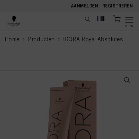
text.skipToContent
text.skipToNavigation
AANMELDEN
|
REGISTREREN
MENU
Home
Producten
IGORA Royal Absolutes
current page