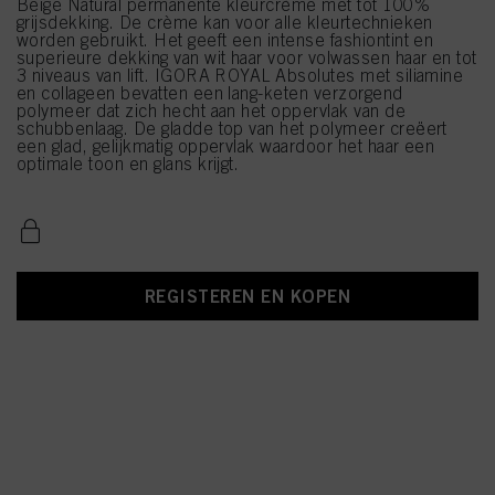
Beige Natural permanente kleurcrème met tot 100%
grijsdekking. De crème kan voor alle kleurtechnieken
worden gebruikt. Het geeft een intense fashiontint en
superieure dekking van wit haar voor volwassen haar en tot
3 niveaus van lift. IGORA ROYAL Absolutes met siliamine
en collageen bevatten een lang-keten verzorgend
polymeer dat zich hecht aan het oppervlak van de
schubbenlaag. De gladde top van het polymeer creëert
een glad, gelijkmatig oppervlak waardoor het haar een
optimale toon en glans krijgt.
REGISTEREN EN KOPEN