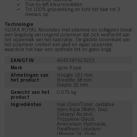
True-to-taft kleurresultaten
Tot 100% grijsdekking en licht het haar tot 3
niveaus op
Technologie
IGORA ROYAL Absolutes met siliamine en collageen bevat
een langdurig verzorgend polymeer dat zich vasthecht aan
het oppervlak van het haarzakje. De gladde bovenkant van
het polymeer creëert een glad en egaal oppervlak
waardoor het haar een optimale tint en glans krijgt.
EAN/GTIN
4045787623222
Merk
Igora Royal
Afmetingen van
Hoogte 161 mm
het product
Breedte 38 mm
Diepte 32 mm
Gewicht van het
0.075 kg
product
Ingrediënten
Hair Color/Toner, oxidative
dyes:Aqua (Water, Eau),
Cetearyl Alcohol,
Propylene Glycol,
Ammonium Hydroxide,
Paraffinum Liquidum
(Mineral Oil, Huile