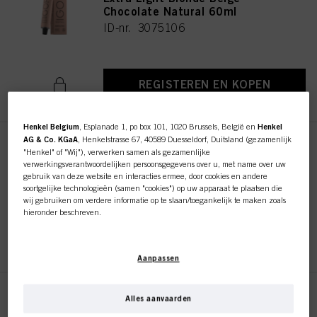
Chocolate Natural 60ml
ID-nr. 3075106
REGISTEREN EN KOPEN
Henkel Belgium
, Esplanade 1, po box 101, 1020 Brussels, België en
Henkel
AG & Co. KGaA
, Henkelstrasse 67, 40589 Duesseldorf, Duitsland (gezamenlijk
IGORA ROYAL Absolutes 5-50
"Henkel" of "Wij"), verwerken samen als gezamenlijke
Light Brown Gold Natural 60ml
verwerkingsverantwoordelijken persoonsgegevens over u, met name over uw
gebruik van deze website en interacties ermee, door cookies en andere
ID-nr. 3075117
soortgelijke technologieën (samen "cookies") op uw apparaat te plaatsen die
wij gebruiken om verdere informatie op te slaan/toegankelijk te maken zoals
hieronder beschreven.
REGISTEREN EN KOPEN
Met uw toestemming zullen wij en onze partners (inclusief als afzonderlijke of
gezamenlijke verwerkingsverantwoordelijken voor de verwerking zoals
Aanpassen
aangegeven in onze Gegevensbeschermingsverklaring waarnaar een link in
de voettekst, sectie "Cookies, Pixel, Fingerprints en vergelijkbare
technologieën", ook cookies gebruiken en gegevens over u verwerken om de
prestaties van deze website
te meten en te optimaliseren, om u
IGORA ROYAL Absolutes 6-50
Alles aanvaarden
functionaliteiten te bieden die uw gebruik van deze website verbeteren
Dark Blonde Gold Natural 60ml