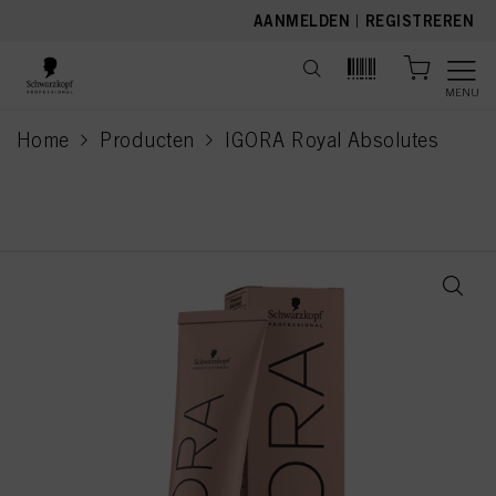
text.skipToContent
text.skipToNavigation
AANMELDEN
|
REGISTREREN
MENU
Home
Producten
IGORA Royal Absolutes
current page