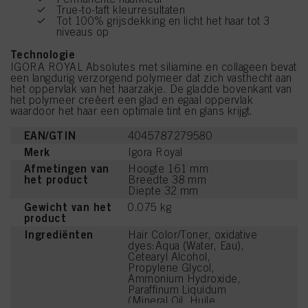
True-to-taft kleurresultaten
Tot 100% grijsdekking en licht het haar tot 3
niveaus op
Technologie
IGORA ROYAL Absolutes met siliamine en collageen bevat
een langdurig verzorgend polymeer dat zich vasthecht aan
het oppervlak van het haarzakje. De gladde bovenkant van
het polymeer creëert een glad en egaal oppervlak
waardoor het haar een optimale tint en glans krijgt.
EAN/GTIN
4045787279580
Merk
Igora Royal
Afmetingen van
Hoogte 161 mm
het product
Breedte 38 mm
Diepte 32 mm
Gewicht van het
0.075 kg
product
Ingrediënten
Hair Color/Toner, oxidative
dyes:Aqua (Water, Eau),
Cetearyl Alcohol,
Propylene Glycol,
Ammonium Hydroxide,
Paraffinum Liquidum
(Mineral Oil, Huile