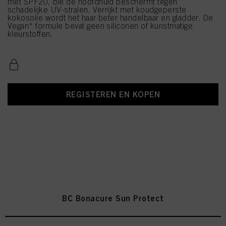
met SPF20, die de hoofdhuid beschermt tegen
schadelijke UV-stralen. Verrijkt met koudgeperste
kokosolie wordt het haar beter handelbaar en gladder. De
Vegan* formule bevat geen siliconen of kunstmatige
kleurstoffen.
REGISTEREN EN KOPEN
BC Bonacure Sun Protect