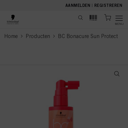
text.skipToContent
text.skipToNavigation
AANMELDEN
|
REGISTREREN
MENU
Home
Producten
BC Bonacure Sun Protect
current page