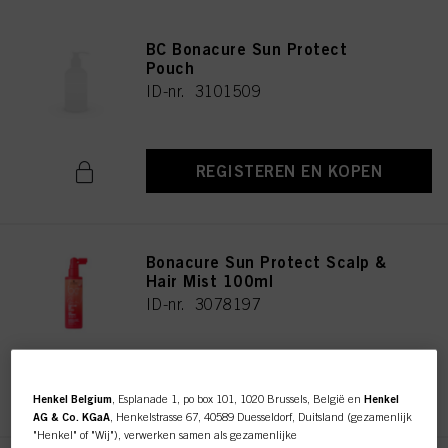
BC Bonacure Sun Protect
Pouch
ID-nr. 3101509
REGISTEREN EN KOPEN
Bonacure Sun Protect Scalp &
Hair Mist 100ml
ID-nr. 3078197
REGISTEREN EN KOPEN
Henkel Belgium
, Esplanade 1, po box 101, 1020 Brussels, België en
Henkel
AG & Co. KGaA
, Henkelstrasse 67, 40589 Duesseldorf, Duitsland (gezamenlijk
"Henkel" of "Wij"), verwerken samen als gezamenlijke