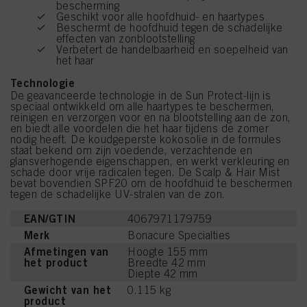
bescherming
Geschikt voor alle hoofdhuid- en haartypes
Beschermt de hoofdhuid tegen de schadelijke
effecten van zonblootstelling
Verbetert de handelbaarheid en soepelheid van
het haar
Technologie
De geavanceerde technologie in de Sun Protect-lijn is
speciaal ontwikkeld om alle haartypes te beschermen,
reinigen en verzorgen voor en na blootstelling aan de zon,
en biedt alle voordelen die het haar tijdens de zomer
nodig heeft. De koudgeperste kokosolie in de formules
staat bekend om zijn voedende, verzachtende en
glansverhogende eigenschappen, en werkt verkleuring en
schade door vrije radicalen tegen. De Scalp & Hair Mist
bevat bovendien SPF20 om de hoofdhuid te beschermen
tegen de schadelijke UV-stralen van de zon.
EAN/GTIN
4067971179759
Merk
Bonacure Specialties
Afmetingen van
Hoogte 155 mm
het product
Breedte 42 mm
Diepte 42 mm
Gewicht van het
0.115 kg
product