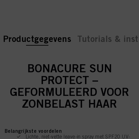
current tab:
current tab:
Productgegevens
Tutorials & inst
BONACURE SUN
PROTECT –
GEFORMULEERD VOOR
ZONBELAST HAAR
Belangrijkste voordelen
Lichte, niet-vette leave-in spray met SPF20 UV-