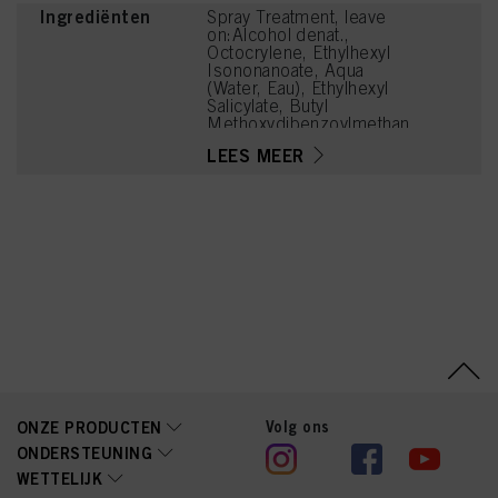
Ingrediënten
Spray Treatment, leave
on:Alcohol denat.,
Octocrylene, Ethylhexyl
Isononanoate, Aqua
(Water, Eau), Ethylhexyl
Salicylate, Butyl
Methoxydibenzoylmethan
e, Isopropyl Myristate,
LEES MEER
Phenylbenzimidazole
Sulfonic Acid,
Aminomethyl Propanol,
Cocos Nucifera (Coconut)
Oil, Parfum (Fragrance),
Lactic Acid, Tocopheryl
Acetate, Panthenol,
Hydroxypropylcellulose,
Tetramethyl
Acetyloctahydronaphthale
nes, Hexyl Cinnamal,
Limonene, Citrus
Aurantium Peel Oil, Linalyl
Acetate, Acetyl Cedrene,
Geraniol, Coumarin,
Terpineol
Volg ons
ONZE PRODUCTEN
ONDERSTEUNING
WETTELIJK