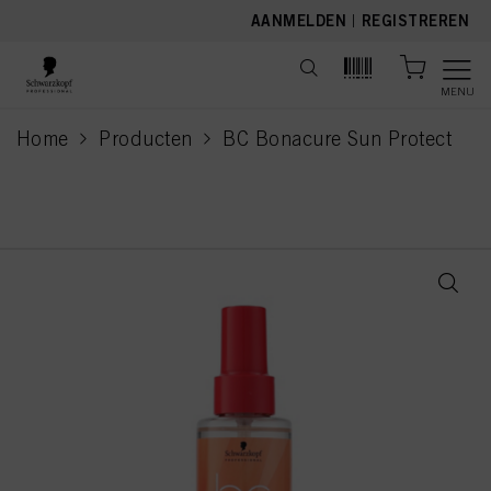
text.skipToContent
text.skipToNavigation
AANMELDEN
|
REGISTREREN
MENU
Home
Producten
BC Bonacure Sun Protect
current page