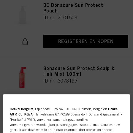
BC Bonacure Sun Protect
Pouch
ID-nr. 3101509
REGISTEREN EN KOPEN
Bonacure Sun Protect Scalp &
Hair Mist 100ml
ID-nr. 3078197
REGISTEREN EN KOPEN
Henkel Belgium
, Esplanade 1, po box 101, 1020 Brussels, België en
Henkel
AG & Co. KGaA
, Henkelstrasse 67, 40589 Duesseldorf, Duitsland (gezamenlijk
"Henkel" of "Wij"), verwerken samen als gezamenlijke
verwerkingsverantwoordelijken persoonsgegevens over u, met name over uw
gebruik van deze website en interacties ermee, door cookies en andere
Bonacure Sun Protect Beach