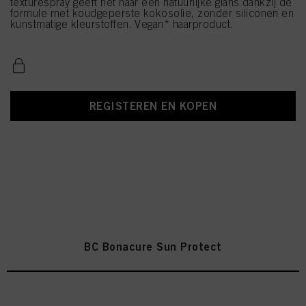
texturespray geeft het haar een natuurlijke glans dankzij de
formule met koudgeperste kokosolie, zonder siliconen en
kunstmatige kleurstoffen. Vegan* haarproduct.
REGISTEREN EN KOPEN
BC Bonacure Sun Protect