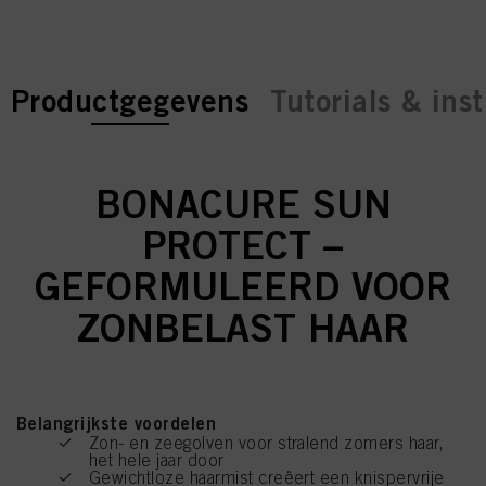
current tab:
current tab:
Productgegevens
Tutorials & inst
BONACURE SUN
PROTECT –
GEFORMULEERD VOOR
ZONBELAST HAAR
Belangrijkste voordelen
Zon- en zeegolven voor stralend zomers haar,
het hele jaar door
Gewichtloze haarmist creëert een knispervrije