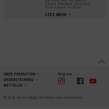
Cocos Nucifera (Coconut)
Fruit Extract, Sodium
Benzoate, PEG-60
LEES MEER
Hydrogenated Castor Oil,
Acrylamidopropyltrimoniu
m Chloride/Acrylamide
Copolymer, Parfum
(Fragrance), Propylene
Glycol, Lactic Acid,
Tetramethyl
Acetyloctahydronaphthale
nes, Hexyl Cinnamal,
Limonene, Citrus
Aurantium Peel Oil, Linalyl
Acetate, Acetyl Cedrene,
Phenoxyethanol, Geraniol,
Sodium Metabisulfite
Volg ons
ONZE PRODUCTEN
ONDERSTEUNING
WETTELIJK
© 2026 Henkel Belgie BV| Alleen voor professionals.