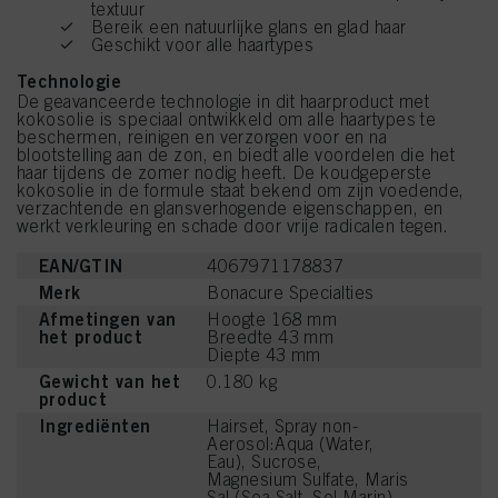
textuur
Bereik een natuurlijke glans en glad haar
Geschikt voor alle haartypes
Technologie
De geavanceerde technologie in dit haarproduct met
kokosolie is speciaal ontwikkeld om alle haartypes te
beschermen, reinigen en verzorgen voor en na
blootstelling aan de zon, en biedt alle voordelen die het
haar tijdens de zomer nodig heeft. De koudgeperste
kokosolie in de formule staat bekend om zijn voedende,
verzachtende en glansverhogende eigenschappen, en
werkt verkleuring en schade door vrije radicalen tegen.
EAN/GTIN
4067971178837
Merk
Bonacure Specialties
Afmetingen van
Hoogte 168 mm
het product
Breedte 43 mm
Diepte 43 mm
Gewicht van het
0.180 kg
product
Ingrediënten
Hairset, Spray non-
Aerosol:Aqua (Water,
Eau), Sucrose,
Magnesium Sulfate, Maris
Sal (Sea Salt, Sel Marin),