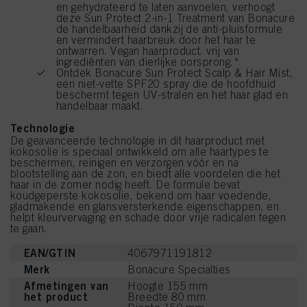
en gehydrateerd te laten aanvoelen, verhoogt
deze Sun Protect 2-in-1 Treatment van Bonacure
de handelbaarheid dankzij de anti-pluisformule
en vermindert haarbreuk door het haar te
ontwarren. Vegan haarproduct. vrij van
ingrediënten van dierlijke oorsprong.*
Ontdek Bonacure Sun Protect Scalp & Hair Mist,
een niet-vette SPF20 spray die de hoofdhuid
beschermt tegen UV-stralen en het haar glad en
handelbaar maakt.
Technologie
De geavanceerde technologie in dit haarproduct met
kokosolie is speciaal ontwikkeld om alle haartypes te
beschermen, reinigen en verzorgen vóór en na
blootstelling aan de zon, en biedt alle voordelen die het
haar in de zomer nodig heeft. De formule bevat
koudgeperste kokosolie, bekend om haar voedende,
gladmakende en glansversterkende eigenschappen, en
helpt kleurvervaging en schade door vrije radicalen tegen
te gaan.
EAN/GTIN
4067971191812
Merk
Bonacure Specialties
Afmetingen van
Hoogte 155 mm
het product
Breedte 80 mm