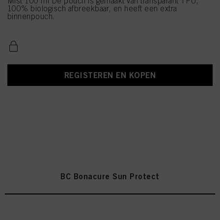
Mist 100 ml De pouch is gemaakt van transparant TPU,
100% biologisch afbreekbaar, en heeft een extra
binnenpouch.
REGISTEREN EN KOPEN
BC Bonacure Sun Protect