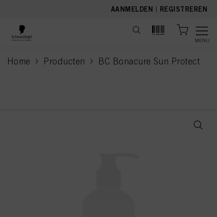
text.skipToContent
text.skipToNavigation
AANMELDEN
|
REGISTREREN
MENU
Home
Producten
BC Bonacure Sun Protect
current page